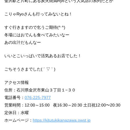
金沢駅と片町にある炭火焼鶏Ryoという人気店の系列だとか
こりゃRyoさんも行ってみないとね！
すぐ行きますので乞うご期待(^ ^)
冬場にはおでんも食べてみたいなー
あの出汁だもんなー
いいとこいっぱいで活気あるお店でした！
ごちそうさまでした( ´ ▽ ` )
アクセス情報
住所：石川県金沢市東山３丁目１−３０
電話番号：
076-225-7977
営業時間：12:00～15:00 夜16:30～20:30 土日祝12:00〜20:30
定休日：水曜
ホームページ：
https://kitutukikanazawa.owst.jp