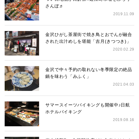
さんぽ♬
2019.11.09
金沢ひがし茶屋街で焼き鳥とおでんが融合
された出汁めしを堪能「吉月(きつつき)」
2020.02.29
金沢で中々予約の取れない冬季限定の絶品
鍋を味わう「みふく」
2021.04.03
サマースイーツバイキングも開催中♪日航
ホテルバイキング
2019.08.16