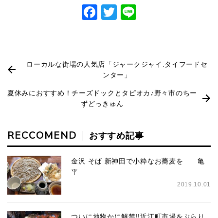
Facebook
Twitter
Line
ローカルな街場の人気店「ジャークジャイ.タイフードセ
ンター」
夏休みにおすすめ！チーズドックとタピオカ♪野々市のちー
ずどっきゅん
RECCOMEND
おすすめ記事
金沢 そば 新神田で小粋なお蕎麦を 亀
平
2019.10.01
ついに地物かに解禁!!近江町市場をぶらり