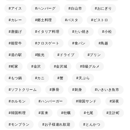
アイス
ハンバーグ
白山市
おにぎり
カレー
郷土料理
パスタ
ビストロ
唐揚げ
イタリア料理
たい焼き
小松
能登牛
クロスゲート
食パン
鳥越
道の駅
観光
ドライブ
プリン
町家
金沢
金沢城
B級グルメ
もつ鍋
カニ
蟹
天ぷら
ソフトクリーム
豚骨
刺身
いきいき魚市
ホルモン
ハンバーガー
韓国サンド
深夜
韓国料理
富来
牡蠣
七尾
主計町
モンブラン
お子様連れ歓迎
とんかつ