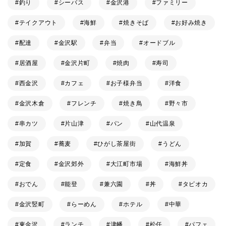
釣り
シーバス
金沢港
ファミリー
テイクアウト
海鮮
焼きそば
お好み焼き
配達
金沢駅
弁当
オードブル
居酒屋
金沢片町
焼肉
寿司
西金沢
カフェ
お子様弁当
洋食
金沢木倉
フレンチ
焼き鳥
野々市
串カツ
片山津
パン
山代温泉
加賀
蕎麦
ひがし茶屋街
うどん
定食
金沢郊外
大江町市場
海鮮丼
おでん
能登
兼六園
丼
タピオカ
金沢竪町
らーめん
ホテル
中華
東金沢
ランチ
津幡
松任
パフェ