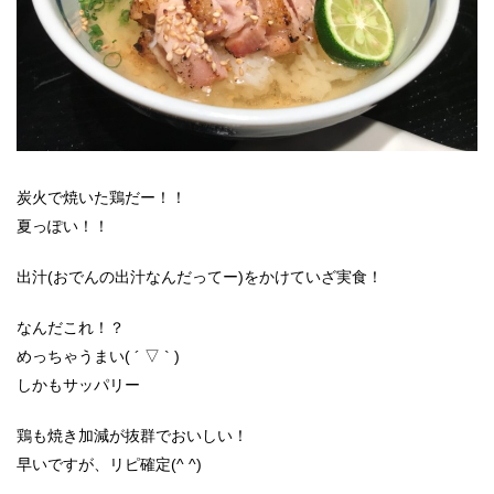
炭火で焼いた鶏だー！！
夏っぽい！！
出汁(おでんの出汁なんだってー)をかけていざ実食！
なんだこれ！？
めっちゃうまい( ´ ▽ ` )
しかもサッパリー
鶏も焼き加減が抜群でおいしい！
早いですが、リピ確定(^ ^)