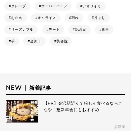
クレープ
ウーバーイーツ
アオリイカ
お弁当
オムライス
羽咋
丼ぶり
リーズナブル
デート
記念日
豚串
芋
金沢市
美容院
NEW
新着記事
【PR】金沢駅近くで粉もん食べるならこ
なや！忘新年会にもおすすめ
居酒屋