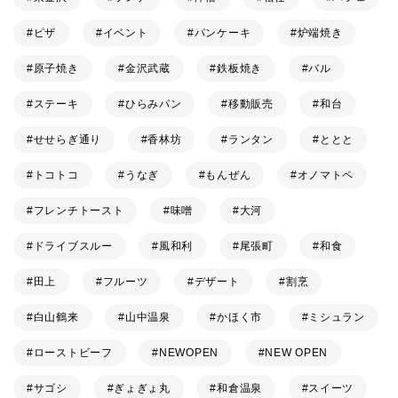
ピザ
イベント
パンケーキ
炉端焼き
原子焼き
金沢武蔵
鉄板焼き
バル
ステーキ
ひらみパン
移動販売
和台
せせらぎ通り
香林坊
ランタン
ととと
トコトコ
うなぎ
もんぜん
オノマトペ
フレンチトースト
味噌
大河
ドライブスルー
風和利
尾張町
和食
田上
フルーツ
デザート
割烹
白山鶴来
山中温泉
かほく市
ミシュラン
ローストビーフ
NEWOPEN
NEW OPEN
サゴシ
ぎょぎょ丸
和倉温泉
スイーツ