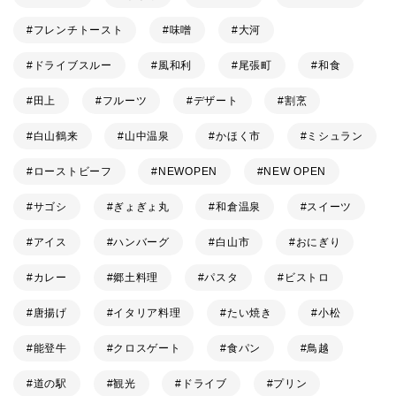
フレンチトースト
味噌
大河
ドライブスルー
風和利
尾張町
和食
田上
フルーツ
デザート
割烹
白山鶴来
山中温泉
かほく市
ミシュラン
ローストビーフ
NEWOPEN
NEW OPEN
サゴシ
ぎょぎょ丸
和倉温泉
スイーツ
アイス
ハンバーグ
白山市
おにぎり
カレー
郷土料理
パスタ
ビストロ
唐揚げ
イタリア料理
たい焼き
小松
能登牛
クロスゲート
食パン
鳥越
道の駅
観光
ドライブ
プリン