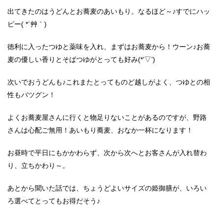
出てきたのはうどんとお蕎麦のあいもり。なるほど～♪すでにハッ
ピー( *´艸｀)
徳利に入ったつゆと薬味を入れ、まずはお蕎麦から！ウーン♪お蕎
麦の優しい香りとそばつゆがとっても好み(*’▽’)
次いでおうどんも♪これまたとってものど越しがよく、つゆとの相
性もバツグン！
よくお蕎麦屋さんに行くと物足りないことがあるのですが、野路
さんは心配ご無用！あいもり蕎麦、おなか一杯になります！
お昼時で平日にもかかわらず、次から次へとお客さんが入れ替わ
り、立ちかわり～。
あとから聞いた話では、ちょうどよいサイズの姫御膳が、いろい
ろ選べてとってもお得だそう♪