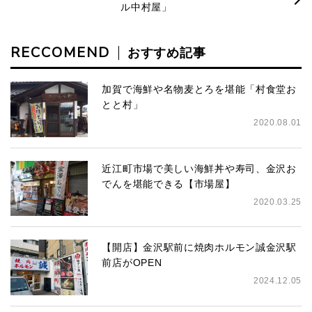
ル中村屋」
RECCOMEND
おすすめ記事
加賀で海鮮や名物麦とろを堪能「村食堂お
とと村」
2020.08.01
近江町市場で美しい海鮮丼や寿司、金沢お
でんを堪能できる【市場屋】
2020.03.25
【開店】金沢駅前に焼肉ホルモン誠金沢駅
前店がOPEN
2024.12.05