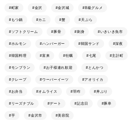
町家
金沢
金沢城
B級グルメ
もつ鍋
カニ
蟹
天ぷら
ソフトクリーム
豚骨
刺身
いきいき魚市
ホルモン
ハンバーガー
韓国サンド
深夜
韓国料理
富来
牡蠣
七尾
主計町
モンブラン
お子様連れ歓迎
とんかつ
クレープ
ウーバーイーツ
アオリイカ
お弁当
オムライス
羽咋
丼ぶり
リーズナブル
デート
記念日
豚串
芋
金沢市
美容院