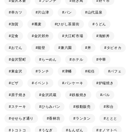
金沢木倉
フレンチ
焼き鳥
野々市
串カツ
片山津
パン
山代温泉
加賀
蕎麦
ひがし茶屋街
うどん
定食
金沢郊外
大江町市場
海鮮丼
おでん
能登
兼六園
丼
タピオカ
金沢竪町
らーめん
ホテル
中華
東金沢
ランチ
津幡
松任
パフェ
ピザ
イベント
パンケーキ
炉端焼き
原子焼き
金沢武蔵
鉄板焼き
バル
ステーキ
ひらみパン
移動販売
和台
せせらぎ通り
香林坊
ランタン
ととと
トコトコ
うなぎ
もんぜん
オノマトペ