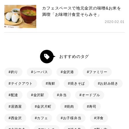
カフェスペースで地元金沢の味噌&お米を
満喫「お味噌汁食堂そらみそ」
2020.02.01
おすすめのタグ
釣り
シーバス
金沢港
ファミリー
テイクアウト
海鮮
焼きそば
お好み焼き
配達
金沢駅
弁当
オードブル
居酒屋
金沢片町
焼肉
寿司
西金沢
カフェ
お子様弁当
洋食