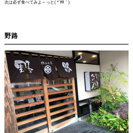
次は必ず食べてみよ～っと( *´艸｀)
野路