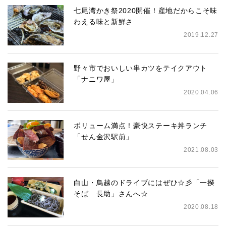
七尾湾かき祭2020開催！産地だからこそ味
わえる味と新鮮さ
2019.12.27
野々市でおいしい串カツをテイクアウト
「ナニワ屋」
2020.04.06
ボリューム満点！豪快ステーキ丼ランチ
「せん金沢駅前」
2021.08.03
白山・鳥越のドライブにはぜひ☆彡「一揆
そば 長助」さんへ☆
2020.08.18