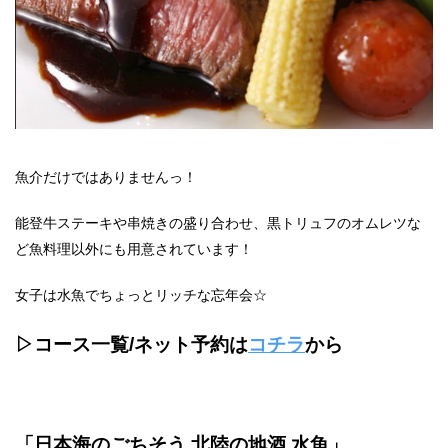
魚介だけではありませんっ！
能登牛ステーキや串焼きの盛り合わせ、黒トリュフのオムレツな
ど魚料理以外にも用意されています！
女子は水魚でちょっとリッチな忘年会☆
▷コース一覧/ネット予約は
コチラ
から
「日本海のごちそう 北陸の地酒 水魚」