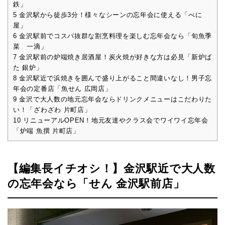
鉄」
5
金沢駅から徒歩3分！様々なシーンの忘年会に使える「べに
屋」
6
金沢駅前でコスパ抜群な割烹料理を楽しむ忘年会なら「旬魚季
菜 一滴」
7
金沢駅前の炉端焼き居酒屋！炭火焼が好きな方は必見「新炉ば
た 銀炉」
8
金沢駅近で浜焼きを囲んで盛り上がること間違いなし！男子忘
年会の定番店「魚せん 広岡店」
9
金沢で大人数の地元忘年会ならドリンクメニューはこだわりた
い！「ざわざわ 片町店」
10
リニューアルOPEN！地元友達やクラス会でワイワイ忘年会
「炉端 魚撰 片町店」
【編集長イチオシ！】金沢駅近で大人数
の忘年会なら「せん 金沢駅前店」