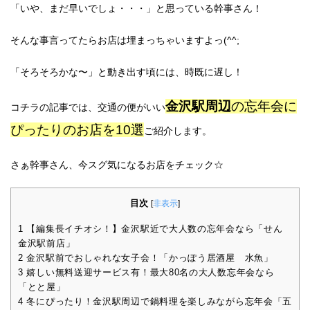
「いや、まだ早いでしょ・・・」と思っている幹事さん！
そんな事言ってたらお店は埋まっちゃいますよっ(^^;
「そろそろかな〜」と動き出す頃には、時既に遅し！
金沢駅周辺
の忘年会に
コチラの記事では、交通の便がいい
ぴったりのお店を10選
ご紹介します。
さぁ幹事さん、今スグ気になるお店をチェック☆
目次
[
非表示
]
1
【編集長イチオシ！】金沢駅近で大人数の忘年会なら「せん
金沢駅前店」
2
金沢駅前でおしゃれな女子会！「かっぽう居酒屋 水魚」
3
嬉しい無料送迎サービス有！最大80名の大人数忘年会なら
「とと屋」
4
冬にぴったり！金沢駅周辺で鍋料理を楽しみながら忘年会「五