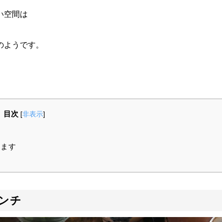
い空間は
のようです。
目次
[
非表示
]
えます
ランチ