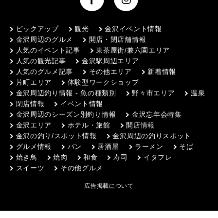
ピックアップ
観光
金沢イベント情報
金沢周辺のグルメ
開店・閉店舗情報
人気のイベント記事
東茶屋街/兼六園エリア
人気の観光記事
金沢駅周辺エリア
人気のグルメ記事
その他エリア
新着情報
片町エリア
体験型ワークショップ
金沢周辺釣り情報 - 魚の種類別
野々市エリア
温泉
閉店情報
イベント情報
金沢周辺のシーズン別釣り情報
金沢忘年会特集
金沢エリア
ホテル・旅館
開店情報
金沢の釣り/スポット情報
金沢周辺の釣りスポット
グルメ情報
パン
居酒屋
ラーメン
そば
焼き鳥
焼肉
和食
寿司
イタフレ
スイーツ
その他グルメ
広告掲載について