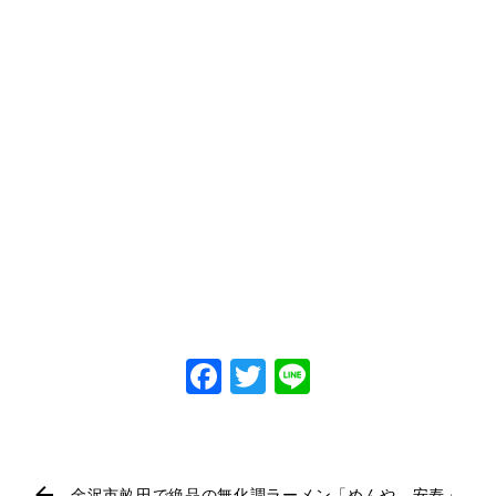
Facebook
Twitter
Line
金沢市畝田で絶品の無化調ラーメン「めんや 安寿」