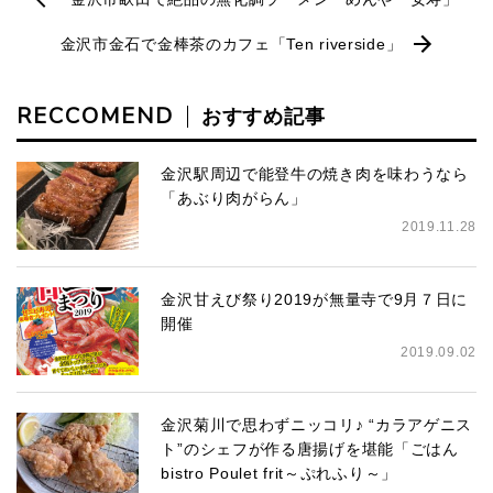
金沢市金石で金棒茶のカフェ「Ten riverside」
RECCOMEND
おすすめ記事
金沢駅周辺で能登牛の焼き肉を味わうなら
「あぶり肉がらん」
2019.11.28
金沢甘えび祭り2019が無量寺で9月７日に
開催
2019.09.02
金沢菊川で思わずニッコリ♪ “カラアゲニス
ト”のシェフが作る唐揚げを堪能「ごはん
bistro Poulet frit～ぷれふり～」