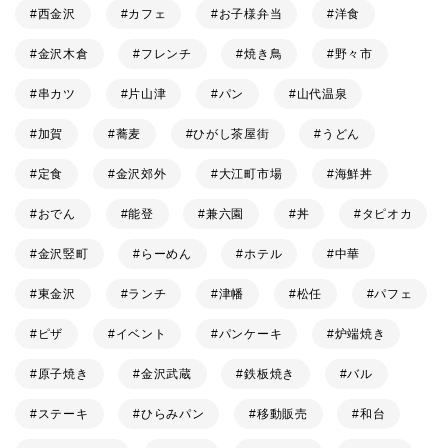
西金沢
カフェ
お子様弁当
洋食
金沢木倉
フレンチ
焼き鳥
野々市
串カツ
片山津
パン
山代温泉
加賀
蕎麦
ひがし茶屋街
うどん
定食
金沢郊外
大江町市場
海鮮丼
おでん
能登
兼六園
丼
タピオカ
金沢竪町
らーめん
ホテル
中華
東金沢
ランチ
津幡
松任
パフェ
ピザ
イベント
パンケーキ
炉端焼き
原子焼き
金沢武蔵
鉄板焼き
バル
ステーキ
ひらみパン
移動販売
和台