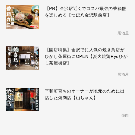
【PR】金沢駅近くでコスパ最強の香箱蟹
を楽しめる【つぼ八金沢駅前店】
居酒屋
【開店特集】金沢でに人気の焼き鳥店が
ひがし茶屋街にOPEN【炭火焼鶏Ryoひが
し茶屋街店】
居酒屋
平和町育ちのオーナーが地元のために出
店した焼肉店【山ちゃん】
焼肉