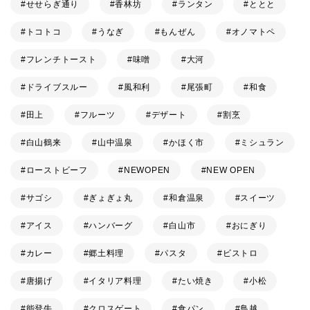
せせらぎ通り
香林坊
ランタン
ととと
トコトコ
うなぎ
もんぜん
オノマトペ
フレンチトースト
味噌
大河
ドライブスルー
風和利
尾張町
和食
田上
フルーツ
デザート
割烹
白山鶴来
山中温泉
かほく市
ミシュラン
ローストビーフ
NEWOPEN
NEW OPEN
サゴシ
ぎょぎょ丸
和倉温泉
スイーツ
アイス
ハンバーグ
白山市
おにぎり
カレー
郷土料理
パスタ
ビストロ
唐揚げ
イタリア料理
たい焼き
小松
能登牛
クロスゲート
食パン
鳥越