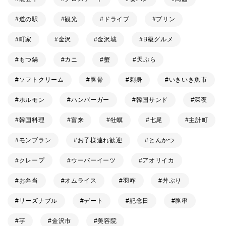
道の駅
観光
ドライブ
プリン
町家
金沢
金沢城
B級グルメ
もつ鍋
カニ
蟹
天ぷら
ソフトクリーム
豚骨
刺身
いきいき魚市
ホルモン
ハンバーガー
韓国サンド
深夜
韓国料理
富来
牡蠣
七尾
主計町
モンブラン
お子様連れ歓迎
とんかつ
クレープ
ウーバーイーツ
アオリイカ
お弁当
オムライス
羽咋
丼ぶり
リーズナブル
デート
記念日
豚串
芋
金沢市
美容院