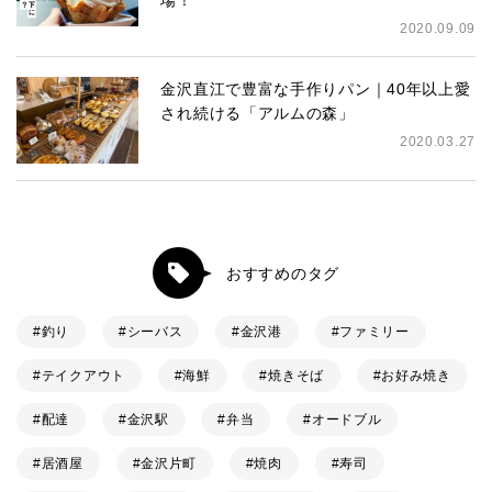
2020.09.09
金沢直江で豊富な手作りパン｜40年以上愛
され続ける「アルムの森」
2020.03.27
おすすめのタグ
釣り
シーバス
金沢港
ファミリー
テイクアウト
海鮮
焼きそば
お好み焼き
配達
金沢駅
弁当
オードブル
居酒屋
金沢片町
焼肉
寿司