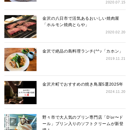
2020.07.15
金沢の八日市で活気あるおいしい焼肉屋
「ホルモン焼肉とらや」
2020.02.20
金沢で絶品の島料理ランチ(^^♪「カホン」
2019.11.21
金沢片町でおすすめの焼き鳥屋5選2025年
2024.11.20
野々市で大人気のプリン専門店「D’or〜ド
ール」プリン入りのソフトクリームが新登
場！