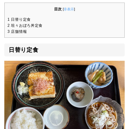
目次
[
非表示
]
1
日替り定食
2
坦々おぼろ丼定食
3
店舗情報
日替り定食