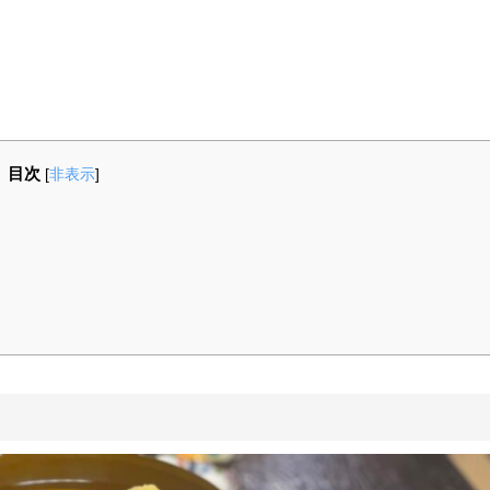
目次
[
非表示
]