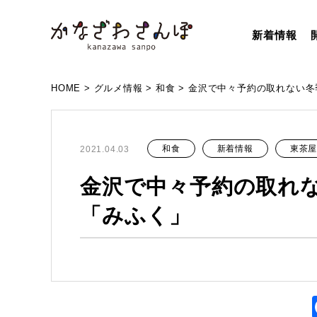
新着情報
HOME
>
グルメ情報
>
和食
>
金沢で中々予約の取れない冬
和食
新着情報
東茶屋
2021.04.03
金沢で中々予約の取れ
「みふく」