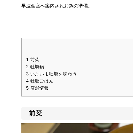
早速個室へ案内されお鍋の準備。
1
前菜
2
牡蠣鍋
3
いよいよ牡蠣を味わう
4
牡蠣ごはん
5
店舗情報
前菜