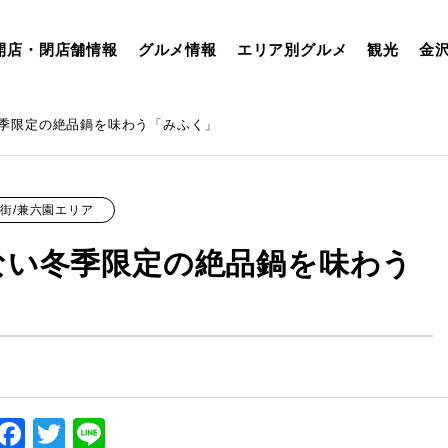
開店・閉店舗情報
グルメ情報
エリア別グルメ
観光
金
季限定の絶品鍋を味わう「みふく」
街/兼六園エリア
ない冬季限定の絶品鍋を味わう
Facebook
Twitter
Line