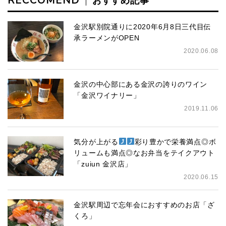
RECCOMEND
おすすめ記事
金沢駅別院通りに2020年6月8日三代目伝
承ラーメンがOPEN
2020.06.08
金沢の中心部にある金沢の誇りのワイン
「金沢ワイナリー」
2019.11.06
気分が上がる
彩り豊かで栄養満点◎ボ
リュームも満点◎なお弁当をテイクアウト
「zuiun 金沢店」
2020.06.15
金沢駅周辺で忘年会におすすめのお店「ざ
くろ」