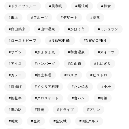
ドライブスルー
風和利
尾張町
和食
田上
フルーツ
デザート
割烹
白山鶴来
山中温泉
かほく市
ミシュラン
ローストビーフ
NEWOPEN
NEW OPEN
サゴシ
ぎょぎょ丸
和倉温泉
スイーツ
アイス
ハンバーグ
白山市
おにぎり
カレー
郷土料理
パスタ
ビストロ
唐揚げ
イタリア料理
たい焼き
小松
能登牛
クロスゲート
食パン
鳥越
道の駅
観光
ドライブ
プリン
町家
金沢
金沢城
B級グルメ