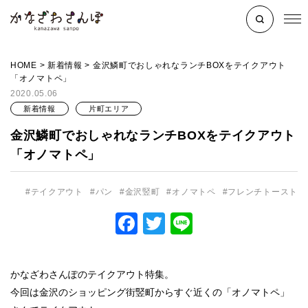
HOME
>
新着情報
>
金沢鱗町でおしゃれなランチBOXをテイクアウト
「オノマトペ」
2020.05.06
新着情報
片町エリア
金沢鱗町でおしゃれなランチBOXをテイクアウト
「オノマトペ」
テイクアウト
パン
金沢竪町
オノマトペ
フレンチトースト
Facebook
Twitter
Line
かなざわさんぽのテイクアウト特集。
今回は金沢のショッピング街竪町からすぐ近くの「オノマトペ」