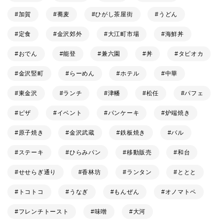
加賀
蕎麦
ひがし茶屋街
うどん
定食
金沢郊外
大江町市場
海鮮丼
おでん
能登
兼六園
丼
タピオカ
金沢竪町
らーめん
ホテル
中華
東金沢
ランチ
津幡
松任
パフェ
ピザ
イベント
パンケーキ
炉端焼き
原子焼き
金沢武蔵
鉄板焼き
バル
ステーキ
ひらみパン
移動販売
和台
せせらぎ通り
香林坊
ランタン
ととと
トコトコ
うなぎ
もんぜん
オノマトペ
フレンチトースト
味噌
大河