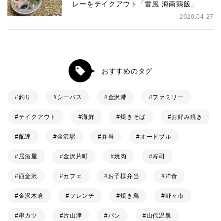
レーをテイクアウト「雷風 海南鶏飯」
2020.04.27
おすすめのタグ
釣り
シーバス
金沢港
ファミリー
テイクアウト
海鮮
焼きそば
お好み焼き
配達
金沢駅
弁当
オードブル
居酒屋
金沢片町
焼肉
寿司
西金沢
カフェ
お子様弁当
洋食
金沢木倉
フレンチ
焼き鳥
野々市
串カツ
片山津
パン
山代温泉