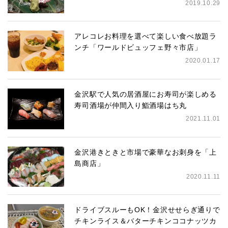
2019.10.29
アレコレお料理を選べて楽しい食べ放題ラ
ンチ「ワールドビュッフェ野々市店」
2020.01.17
金沢駅で人気の居酒屋にお寿司が楽しめる
寿司酒場が仲間入り鮨酒場はち丸
2021.11.01
金沢港きときと市場で豪華なお刺身を「上
島商店」
2020.11.11
ドライブスルーもOK！金沢せせらぎ通りで
チキンライス＆バターチキンココナッツカ