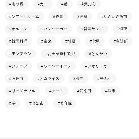
もつ鍋
カニ
蟹
天ぷら
ソフトクリーム
豚骨
刺身
いきいき魚市
ホルモン
ハンバーガー
韓国サンド
深夜
韓国料理
富来
牡蠣
七尾
主計町
モンブラン
お子様連れ歓迎
とんかつ
クレープ
ウーバーイーツ
アオリイカ
お弁当
オムライス
羽咋
丼ぶり
リーズナブル
デート
記念日
豚串
芋
金沢市
美容院