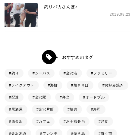
釣りバカさんぽ♪
2019.08.23
おすすめのタグ
釣り
シーバス
金沢港
ファミリー
テイクアウト
海鮮
焼きそば
お好み焼き
配達
金沢駅
弁当
オードブル
居酒屋
金沢片町
焼肉
寿司
西金沢
カフェ
お子様弁当
洋食
金沢木倉
フレンチ
焼き鳥
野々市