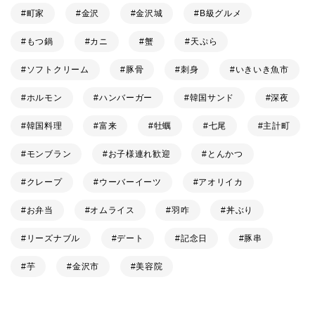
町家
金沢
金沢城
B級グルメ
もつ鍋
カニ
蟹
天ぷら
ソフトクリーム
豚骨
刺身
いきいき魚市
ホルモン
ハンバーガー
韓国サンド
深夜
韓国料理
富来
牡蠣
七尾
主計町
モンブラン
お子様連れ歓迎
とんかつ
クレープ
ウーバーイーツ
アオリイカ
お弁当
オムライス
羽咋
丼ぶり
リーズナブル
デート
記念日
豚串
芋
金沢市
美容院