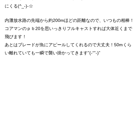
にくる(^_-)-☆
内灘放水路の先端から約200mほどの距離なので、いつもの相棒！
コアマンのｐｂ20を思いっきりフルキャストすれば大体近くまで
飛びます！
あとはブレードが魚にアピールしてくれるので大丈夫！50mくら
い離れていても一瞬で襲い掛かってきます”(-“”-)”