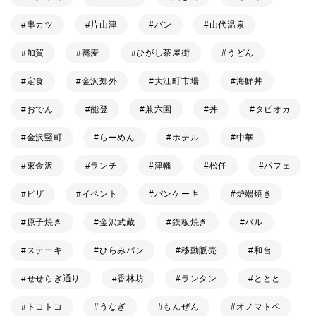
串カツ
片山津
パン
山代温泉
加賀
蕎麦
ひがし茶屋街
うどん
定食
金沢郊外
大江町市場
海鮮丼
おでん
能登
兼六園
丼
タピオカ
金沢竪町
らーめん
ホテル
中華
東金沢
ランチ
津幡
松任
パフェ
ピザ
イベント
パンケーキ
炉端焼き
原子焼き
金沢武蔵
鉄板焼き
バル
ステーキ
ひらみパン
移動販売
和台
せせらぎ通り
香林坊
ランタン
ととと
トコトコ
うなぎ
もんぜん
オノマトペ