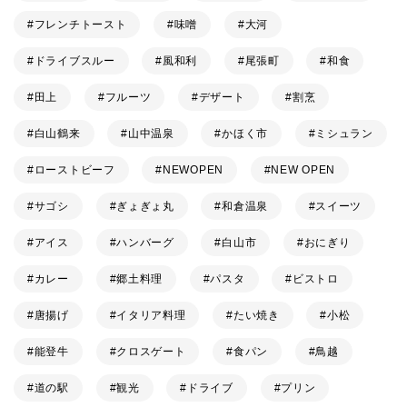
フレンチトースト
味噌
大河
ドライブスルー
風和利
尾張町
和食
田上
フルーツ
デザート
割烹
白山鶴来
山中温泉
かほく市
ミシュラン
ローストビーフ
NEWOPEN
NEW OPEN
サゴシ
ぎょぎょ丸
和倉温泉
スイーツ
アイス
ハンバーグ
白山市
おにぎり
カレー
郷土料理
パスタ
ビストロ
唐揚げ
イタリア料理
たい焼き
小松
能登牛
クロスゲート
食パン
鳥越
道の駅
観光
ドライブ
プリン