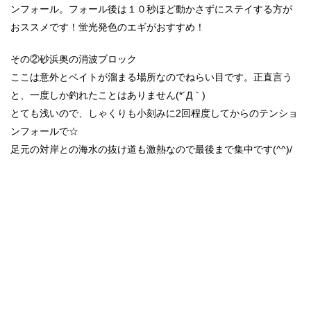
ンフォール。フォール後は１０秒ほど動かさずにステイする方が
おススメです！蛍光発色のエギがおすすめ！
その②砂浜奥の消波ブロック
ここは意外とベイトが溜まる場所なのでねらい目です。正直言う
と、一度しか釣れたことはありません(*´Д｀)
とても浅いので、しゃくりも小刻みに2回程度してからのテンショ
ンフォールで☆
足元の対岸との海水の抜け道も激熱なので最後まで集中です(^^)/