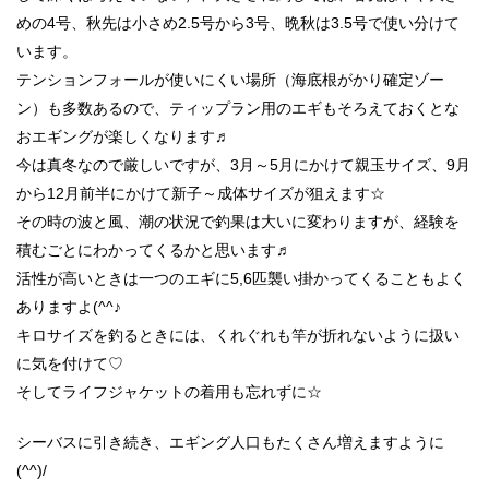
めの4号、秋先は小さめ2.5号から3号、晩秋は3.5号で使い分けて
います。
テンションフォールが使いにくい場所（海底根がかり確定ゾー
ン）も多数あるので、ティップラン用のエギもそろえておくとな
おエギングが楽しくなります♬
今は真冬なので厳しいですが、3月～5月にかけて親玉サイズ、9月
から12月前半にかけて新子～成体サイズが狙えます☆
その時の波と風、潮の状況で釣果は大いに変わりますが、経験を
積むごとにわかってくるかと思います♬
活性が高いときは一つのエギに5,6匹襲い掛かってくることもよく
ありますよ(^^♪
キロサイズを釣るときには、くれぐれも竿が折れないように扱い
に気を付けて♡
そしてライフジャケットの着用も忘れずに☆
シーバスに引き続き、エギング人口もたくさん増えますように
(^^)/