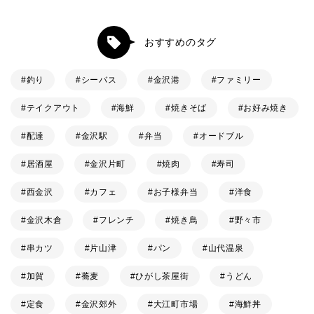
おすすめのタグ
釣り
シーバス
金沢港
ファミリー
テイクアウト
海鮮
焼きそば
お好み焼き
配達
金沢駅
弁当
オードブル
居酒屋
金沢片町
焼肉
寿司
西金沢
カフェ
お子様弁当
洋食
金沢木倉
フレンチ
焼き鳥
野々市
串カツ
片山津
パン
山代温泉
加賀
蕎麦
ひがし茶屋街
うどん
定食
金沢郊外
大江町市場
海鮮丼