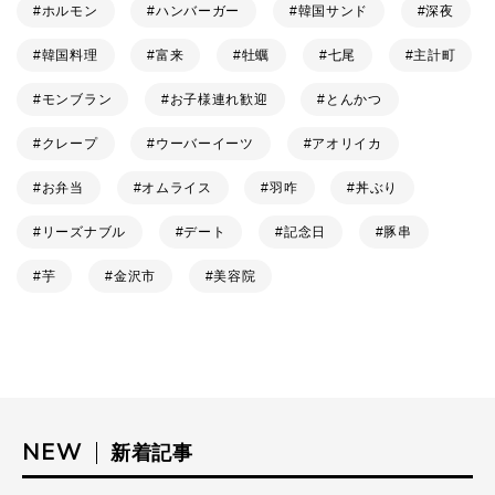
ホルモン
ハンバーガー
韓国サンド
深夜
韓国料理
富来
牡蠣
七尾
主計町
モンブラン
お子様連れ歓迎
とんかつ
クレープ
ウーバーイーツ
アオリイカ
お弁当
オムライス
羽咋
丼ぶり
リーズナブル
デート
記念日
豚串
芋
金沢市
美容院
NEW
新着記事