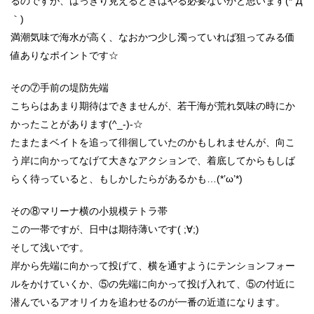
るのですが、はっきり見えるときはやる必要ないかと思います(*´Д
｀)
満潮気味で海水が高く、なおかつ少し濁っていれば狙ってみる価
値ありなポイントです☆
その⑦手前の堤防先端
こちらはあまり期待はできませんが、若干海が荒れ気味の時にか
かったことがあります(^_-)-☆
たまたまベイトを追って徘徊していたのかもしれませんが、向こ
う岸に向かってなげて大きなアクションで、着底してからもしば
らく待っていると、もしかしたらがあるかも…(*’ω’*)
その⑧マリーナ横の小規模テトラ帯
この一帯ですが、日中は期待薄いです( ;∀;)
そして浅いです。
岸から先端に向かって投げて、横を通すようにテンションフォー
ルをかけていくか、⑤の先端に向かって投げ入れて、⑤の付近に
潜んでいるアオリイカを追わせるのが一番の近道になります。