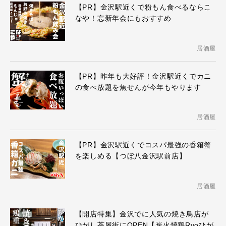
【PR】金沢駅近くで粉もん食べるならこ
なや！忘新年会にもおすすめ
居酒屋
【PR】昨年も大好評！金沢駅近くでカニ
の食べ放題を魚せんが今年もやります
居酒屋
【PR】金沢駅近くでコスパ最強の香箱蟹
を楽しめる【つぼ八金沢駅前店】
居酒屋
【開店特集】金沢でに人気の焼き鳥店が
ひがし茶屋街にOPEN【炭火焼鶏Ryoひが