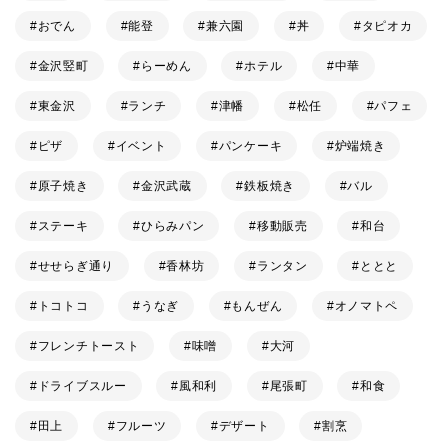
おでん
能登
兼六園
丼
タピオカ
金沢竪町
らーめん
ホテル
中華
東金沢
ランチ
津幡
松任
パフェ
ピザ
イベント
パンケーキ
炉端焼き
原子焼き
金沢武蔵
鉄板焼き
バル
ステーキ
ひらみパン
移動販売
和台
せせらぎ通り
香林坊
ランタン
ととと
トコトコ
うなぎ
もんぜん
オノマトペ
フレンチトースト
味噌
大河
ドライブスルー
風和利
尾張町
和食
田上
フルーツ
デザート
割烹