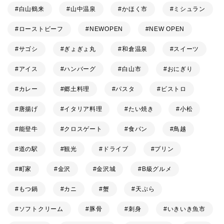
白山鶴来
山中温泉
かほく市
ミシュラン
ローストビーフ
NEWOPEN
NEW OPEN
サゴシ
ぎょぎょ丸
和倉温泉
スイーツ
アイス
ハンバーグ
白山市
おにぎり
カレー
郷土料理
パスタ
ビストロ
唐揚げ
イタリア料理
たい焼き
小松
能登牛
クロスゲート
食パン
鳥越
道の駅
観光
ドライブ
プリン
町家
金沢
金沢城
B級グルメ
もつ鍋
カニ
蟹
天ぷら
ソフトクリーム
豚骨
刺身
いきいき魚市