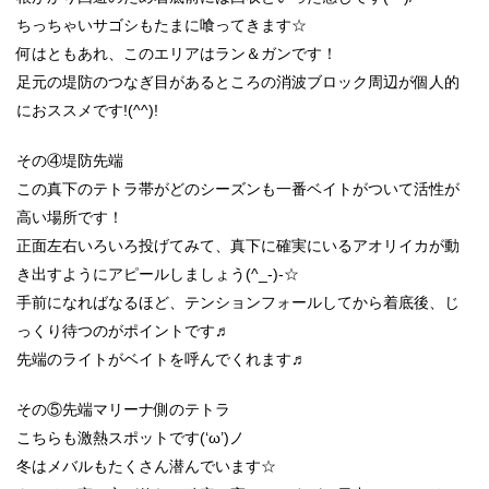
ちっちゃいサゴシもたまに喰ってきます☆
何はともあれ、このエリアはラン＆ガンです！
足元の堤防のつなぎ目があるところの消波ブロック周辺が個人的
におススメです!(^^)!
その④堤防先端
この真下のテトラ帯がどのシーズンも一番ベイトがついて活性が
高い場所です！
正面左右いろいろ投げてみて、真下に確実にいるアオリイカが動
き出すようにアピールしましょう(^_-)-☆
手前になればなるほど、テンションフォールしてから着底後、じ
っくり待つのがポイントです♬
先端のライトがベイトを呼んでくれます♬
その⑤先端マリーナ側のテトラ
こちらも激熱スポットです(‘ω’)ノ
冬はメバルもたくさん潜んでいます☆