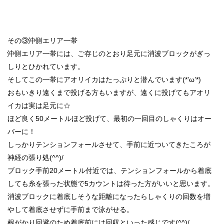
その③沖側エリア一帯
沖側エリア一帯には、ご存じのとおり足元に消波ブロックがぎっ
しりとひかれています。
そしてこの一帯にアオリイカはたっぷりと潜んでいます(*’ω’*)
おもいきり遠くまで投げる方もいますが、遠くに投げてもアオリ
イカは実は足元に☆
ほど良く50メートルほど投げて、最初の一回目のしゃくりはオー
バーに！
しっかりテンションフォールさせて、手前に近ついてきたころが
神経の張り処(^^)/
ブロック手前20メートル付近では、テンションフォールから着底
しても糸を張った状態で5カウントは待った方がいいと思います。
消波ブロックに着底しそうな距離になったらしゃくりの回数を増
やして着底させずに手前まで泳がせる。
根がかり回避のため着底前には回収といった感じです(^^)/