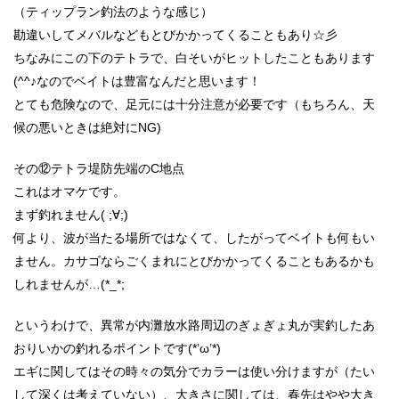
（ティップラン釣法のような感じ）
勘違いしてメバルなどもとびかかってくることもあり☆彡
ちなみにこの下のテトラで、白そいがヒットしたこともあります
(^^♪なのでベイトは豊富なんだと思います！
とても危険なので、足元には十分注意が必要です（もちろん、天
候の悪いときは絶対にNG)
その⑫テトラ堤防先端のC地点
これはオマケです。
まず釣れません( ;∀;)
何より、波が当たる場所ではなくて、したがってベイトも何もい
ません。カサゴならごくまれにとびかかってくることもあるかも
しれませんが…(*_*;
というわけで、異常が内灘放水路周辺のぎょぎょ丸が実釣したあ
おりいかの釣れるポイントです(*’ω’*)
エギに関してはその時々の気分でカラーは使い分けますが（たい
して深くは考えていない）、大きさに関しては、春先はやや大き