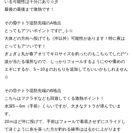
いる可能性は十分にあり☆彡
最後の最後まで激熱です！
その⑩テトラ堤防先端のA地点
とってもアツいポイントです(^_-)-☆
大体どの方向へ投げても（沖以外）可能性があります！特に夜は
とってもアツいです！
ぎょぎょ丸が春アオリでキロサイズを釣ったのもこちらでした(^^♪
波が当たる場所なので、しっかりフォールするようにやや重めの
エギにするか、5～10ｇのおもりを追加してもいいかもしれません
☆
その⑪テトラ堤防先端のB地点
こちらはフクラギなども回遊してくる激熱ポイント！
水深5～6m（手前）くらいですが、大きなテトラが潜んでいま
す。
20ｍほど沖に投げて、手前はフォールで着底させずにスライドし
て泳ぐように糸を張った方が釣れる確率ははるかに上がります