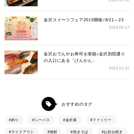
2020.06.12
金沢スイーツフェア2019開催♪9/21～23
2019.09.17
金沢おでんやお寿司を堪能♪金沢別院通り
の入口にある「げんかん」
2019.12.17
おすすめのタグ
釣り
シーバス
金沢港
ファミリー
テイクアウト
海鮮
焼きそば
お好み焼き