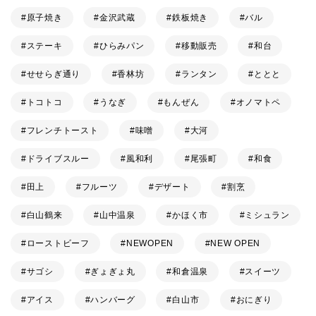
原子焼き
金沢武蔵
鉄板焼き
バル
ステーキ
ひらみパン
移動販売
和台
せせらぎ通り
香林坊
ランタン
ととと
トコトコ
うなぎ
もんぜん
オノマトペ
フレンチトースト
味噌
大河
ドライブスルー
風和利
尾張町
和食
田上
フルーツ
デザート
割烹
白山鶴来
山中温泉
かほく市
ミシュラン
ローストビーフ
NEWOPEN
NEW OPEN
サゴシ
ぎょぎょ丸
和倉温泉
スイーツ
アイス
ハンバーグ
白山市
おにぎり