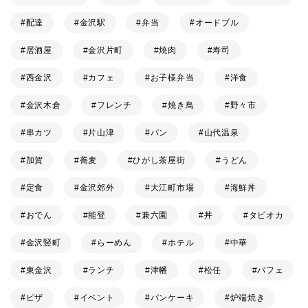
配達
金沢駅
弁当
オードブル
居酒屋
金沢片町
焼肉
寿司
西金沢
カフェ
お子様弁当
洋食
金沢木倉
フレンチ
焼き鳥
野々市
串カツ
片山津
パン
山代温泉
加賀
蕎麦
ひがし茶屋街
うどん
定食
金沢郊外
大江町市場
海鮮丼
おでん
能登
兼六園
丼
タピオカ
金沢竪町
らーめん
ホテル
中華
東金沢
ランチ
津幡
松任
パフェ
ピザ
イベント
パンケーキ
炉端焼き