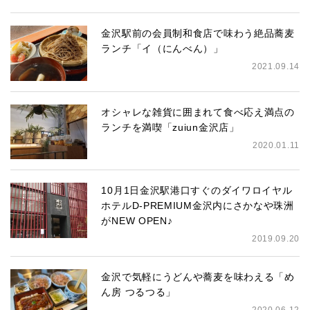
金沢駅前の会員制和食店で味わう絶品蕎麦
ランチ「イ（にんべん）」
2021.09.14
オシャレな雑貨に囲まれて食べ応え満点の
ランチを満喫「zuiun金沢店」
2020.01.11
10月1日金沢駅港口すぐのダイワロイヤル
ホテルD-PREMIUM金沢内にさかなや珠洲
がNEW OPEN♪
2019.09.20
金沢で気軽にうどんや蕎麦を味わえる「め
ん房 つるつる」