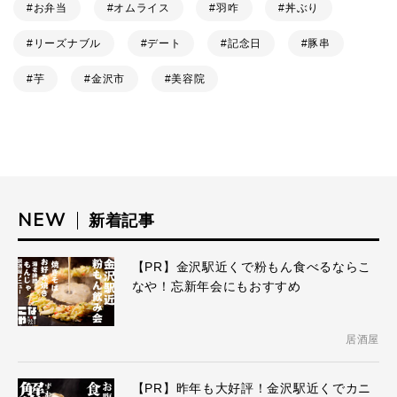
お弁当
オムライス
羽咋
丼ぶり
リーズナブル
デート
記念日
豚串
芋
金沢市
美容院
NEW
新着記事
【PR】金沢駅近くで粉もん食べるならこ
なや！忘新年会にもおすすめ
居酒屋
【PR】昨年も大好評！金沢駅近くでカニ