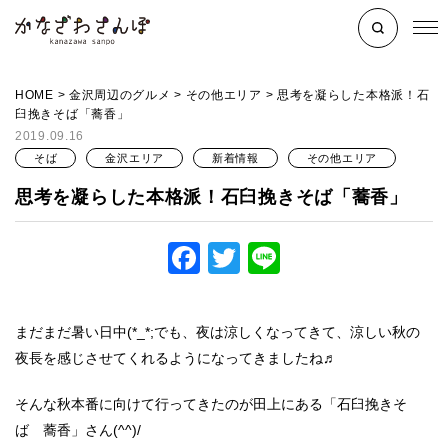
HOME
>
金沢周辺のグルメ
>
その他エリア
>
思考を凝らした本格派！石
臼挽きそば「蕎香」
2019.09.16
そば
金沢エリア
新着情報
その他エリア
思考を凝らした本格派！石臼挽きそば「蕎香」
Facebook
Twitter
Line
まだまだ暑い日中(*_*;でも、夜は涼しくなってきて、涼しい秋の
夜長を感じさせてくれるようになってきましたね♬
そんな秋本番に向けて行ってきたのが田上にある「石臼挽きそ
ば 蕎香」さん(^^)/