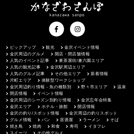
ピックアップ
観光
金沢イベント情報
金沢周辺のグルメ
開店・閉店舗情報
人気のイベント記事
東茶屋街/兼六園エリア
人気の観光記事
金沢駅周辺エリア
人気のグルメ記事
その他エリア
新着情報
片町エリア
体験型ワークショップ
金沢周辺釣り情報 - 魚の種類別
野々市エリア
温泉
閉店情報
イベント情報
金沢周辺のシーズン別釣り情報
金沢忘年会特集
金沢エリア
ホテル・旅館
開店情報
金沢の釣り/スポット情報
金沢周辺の釣りスポット
グルメ情報
パン
居酒屋
ラーメン
そば
焼き鳥
焼肉
和食
寿司
イタフレ
スイーツ
その他グルメ