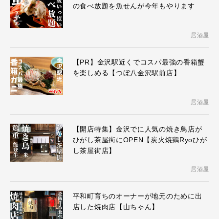
の食べ放題を魚せんが今年もやります
居酒屋
【PR】金沢駅近くでコスパ最強の香箱蟹
を楽しめる【つぼ八金沢駅前店】
居酒屋
【開店特集】金沢でに人気の焼き鳥店が
ひがし茶屋街にOPEN【炭火焼鶏Ryoひが
し茶屋街店】
居酒屋
平和町育ちのオーナーが地元のために出
店した焼肉店【山ちゃん】