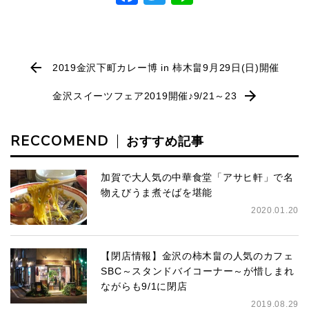
2019金沢下町カレー博 in 柿木畠9月29日(日)開催
金沢スイーツフェア2019開催♪9/21～23
RECCOMEND
おすすめ記事
加賀で大人気の中華食堂「アサヒ軒」で名
物えびうま煮そばを堪能
2020.01.20
【閉店情報】金沢の柿木畠の人気のカフェ
SBC～スタンドバイコーナー～が惜しまれ
ながらも9/1に閉店
2019.08.29