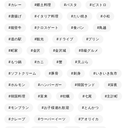
カレー
郷土料理
パスタ
ビストロ
唐揚げ
イタリア料理
たい焼き
小松
能登牛
クロスゲート
食パン
鳥越
道の駅
観光
ドライブ
プリン
町家
金沢
金沢城
B級グルメ
もつ鍋
カニ
蟹
天ぷら
ソフトクリーム
豚骨
刺身
いきいき魚市
ホルモン
ハンバーガー
韓国サンド
深夜
韓国料理
富来
牡蠣
七尾
主計町
モンブラン
お子様連れ歓迎
とんかつ
クレープ
ウーバーイーツ
アオリイカ