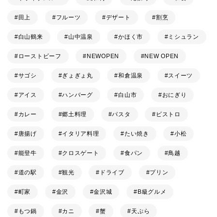
田上
フルーツ
デザート
割烹
白山鶴来
山中温泉
かほく市
ミシュラン
ローストビーフ
NEWOPEN
NEW OPEN
サゴシ
ぎょぎょ丸
和倉温泉
スイーツ
アイス
ハンバーグ
白山市
おにぎり
カレー
郷土料理
パスタ
ビストロ
唐揚げ
イタリア料理
たい焼き
小松
能登牛
クロスゲート
食パン
鳥越
道の駅
観光
ドライブ
プリン
町家
金沢
金沢城
B級グルメ
もつ鍋
カニ
蟹
天ぷら