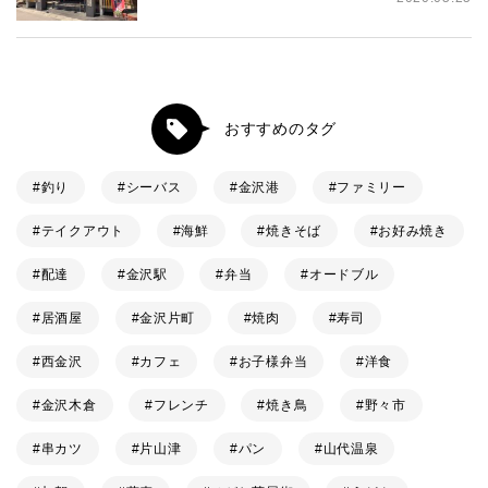
おすすめのタグ
釣り
シーバス
金沢港
ファミリー
テイクアウト
海鮮
焼きそば
お好み焼き
配達
金沢駅
弁当
オードブル
居酒屋
金沢片町
焼肉
寿司
西金沢
カフェ
お子様弁当
洋食
金沢木倉
フレンチ
焼き鳥
野々市
串カツ
片山津
パン
山代温泉