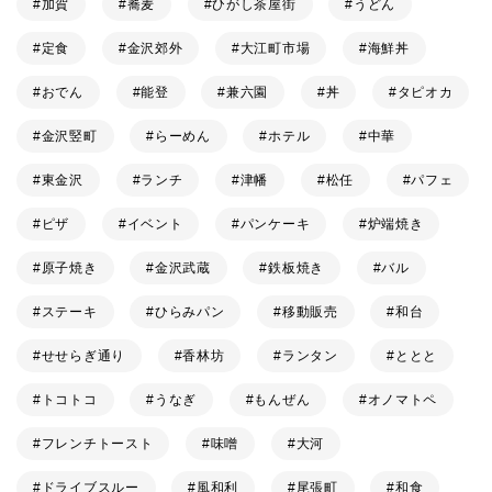
加賀
蕎麦
ひがし茶屋街
うどん
定食
金沢郊外
大江町市場
海鮮丼
おでん
能登
兼六園
丼
タピオカ
金沢竪町
らーめん
ホテル
中華
東金沢
ランチ
津幡
松任
パフェ
ピザ
イベント
パンケーキ
炉端焼き
原子焼き
金沢武蔵
鉄板焼き
バル
ステーキ
ひらみパン
移動販売
和台
せせらぎ通り
香林坊
ランタン
ととと
トコトコ
うなぎ
もんぜん
オノマトペ
フレンチトースト
味噌
大河
ドライブスルー
風和利
尾張町
和食