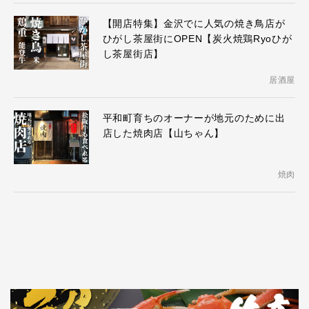
【開店特集】金沢でに人気の焼き鳥店が
ひがし茶屋街にOPEN【炭火焼鶏Ryoひが
し茶屋街店】
居酒屋
平和町育ちのオーナーが地元のために出
店した焼肉店【山ちゃん】
焼肉