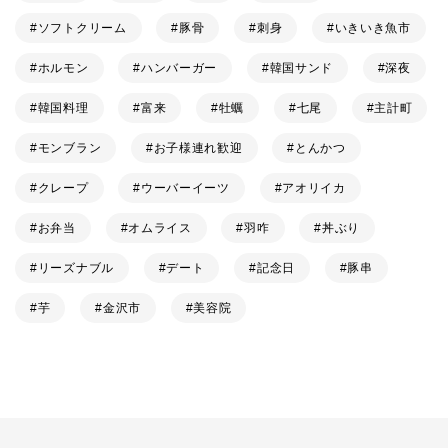
ソフトクリーム
豚骨
刺身
いきいき魚市
ホルモン
ハンバーガー
韓国サンド
深夜
韓国料理
富来
牡蠣
七尾
主計町
モンブラン
お子様連れ歓迎
とんかつ
クレープ
ウーバーイーツ
アオリイカ
お弁当
オムライス
羽咋
丼ぶり
リーズナブル
デート
記念日
豚串
芋
金沢市
美容院