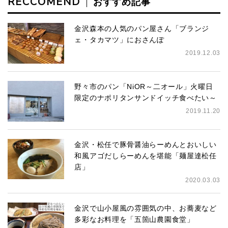
RECCOMEND
おすすめ記事
金沢森本の人気のパン屋さん「ブランジ
ェ・タカマツ」におさんぽ
2019.12.03
野々市のパン「NiOR～二オール」火曜日
限定のナポリタンサンドイッチ食べたい～
2019.11.20
金沢・松任で豚骨醤油らーめんとおいしい
和風アゴだしらーめんを堪能「麺屋達松任
店」
2020.03.03
金沢で山小屋風の雰囲気の中、お蕎麦など
多彩なお料理を「五箇山農園食堂」