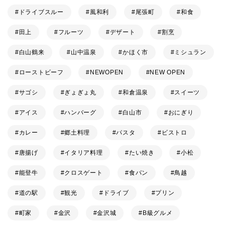
ドライブスルー
風和利
尾張町
和食
田上
フルーツ
デザート
割烹
白山鶴来
山中温泉
かほく市
ミシュラン
ローストビーフ
NEWOPEN
NEW OPEN
サゴシ
ぎょぎょ丸
和倉温泉
スイーツ
アイス
ハンバーグ
白山市
おにぎり
カレー
郷土料理
パスタ
ビストロ
唐揚げ
イタリア料理
たい焼き
小松
能登牛
クロスゲート
食パン
鳥越
道の駅
観光
ドライブ
プリン
町家
金沢
金沢城
B級グルメ