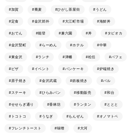
加賀
蕎麦
ひがし茶屋街
うどん
定食
金沢郊外
大江町市場
海鮮丼
おでん
能登
兼六園
丼
タピオカ
金沢竪町
らーめん
ホテル
中華
東金沢
ランチ
津幡
松任
パフェ
ピザ
イベント
パンケーキ
炉端焼き
原子焼き
金沢武蔵
鉄板焼き
バル
ステーキ
ひらみパン
移動販売
和台
せせらぎ通り
香林坊
ランタン
ととと
トコトコ
うなぎ
もんぜん
オノマトペ
フレンチトースト
味噌
大河