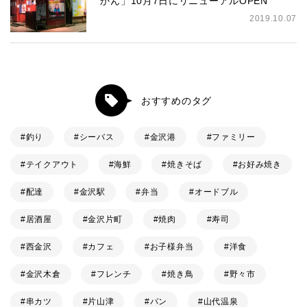
かん」10月7日にリニューアルOPEN
2019.10.07
おすすめのタグ
釣り
シーバス
金沢港
ファミリー
テイクアウト
海鮮
焼きそば
お好み焼き
配達
金沢駅
弁当
オードブル
居酒屋
金沢片町
焼肉
寿司
西金沢
カフェ
お子様弁当
洋食
金沢木倉
フレンチ
焼き鳥
野々市
串カツ
片山津
パン
山代温泉