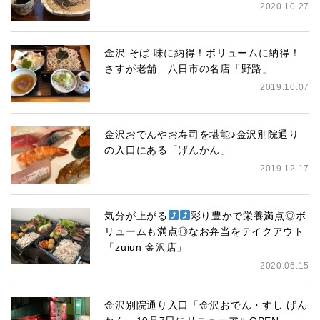
2020.10.27
金沢 そば 味に納得！ボリュームに納得！
さすが老舗 八日市の名店「野路」
2019.10.07
金沢おでんやお寿司を堪能♪金沢別院通り
の入口にある「げんかん」
2019.12.17
気分が上がる
彩り豊かで栄養満点◎ボ
リュームも満点◎なお弁当をテイクアウト
「zuiun 金沢店」
2020.06.15
金沢別院通り入口「金沢おでん・すし げん