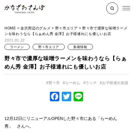
HOME
>
金沢周辺のグルメ
>
野々市エリア
>
野々市で濃厚な味噌ラーメ
ンを味わうなら【らぁめん秀 金澤】お子様連れにも優しいお店
2021.01.22
ラーメン
野々市エリア
新着情報
野々市で濃厚な味噌ラーメンを味わうなら【らぁ
めん秀 金澤】お子様連れにも優しいお店
野々市
らーめん
ランチ
お子様連れ歓迎
Facebook
Twitter
Line
12月12日にリニューアルOPENした野々市にある「らーめん
秀」 さんへ。