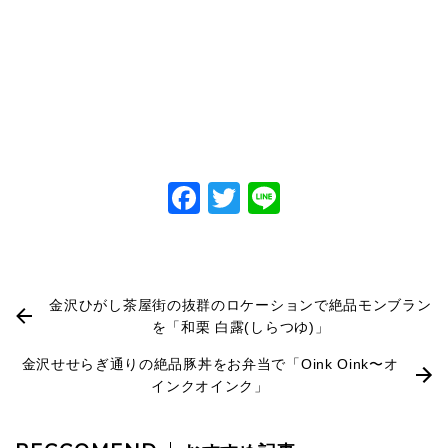
Facebook
Twitter
Line
金沢ひがし茶屋街の抜群のロケーションで絶品モンブラン
を「和栗 白露(しらつゆ)」
金沢せせらぎ通りの絶品豚丼をお弁当で「Oink Oink〜オ
インクオインク」