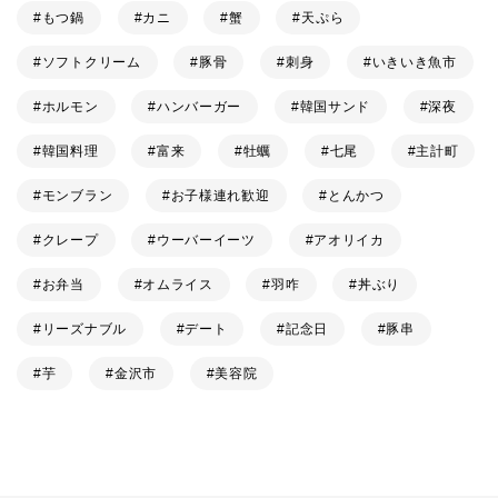
もつ鍋
カニ
蟹
天ぷら
ソフトクリーム
豚骨
刺身
いきいき魚市
ホルモン
ハンバーガー
韓国サンド
深夜
韓国料理
富来
牡蠣
七尾
主計町
モンブラン
お子様連れ歓迎
とんかつ
クレープ
ウーバーイーツ
アオリイカ
お弁当
オムライス
羽咋
丼ぶり
リーズナブル
デート
記念日
豚串
芋
金沢市
美容院