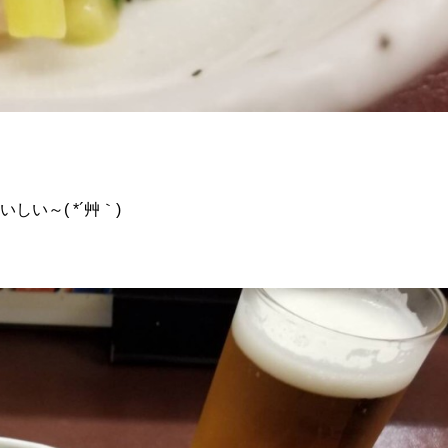
い～( *´艸｀)