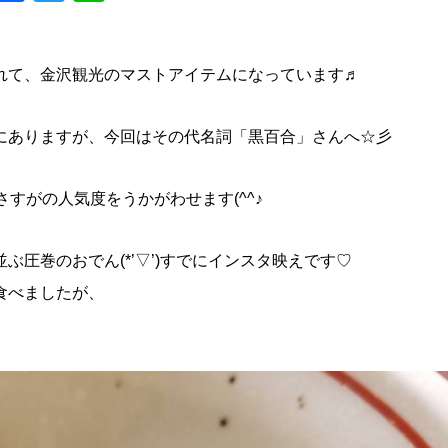
れて、金沢観光のマストアイテムになっています♬
にありますが、今回はその代名詞「黒百合」さんへ☆彡
さすがの人気度をうかがわせます(^^♪
圧巻のおでん(*’▽’)すでにインスタ映えです♡
食べましたが、