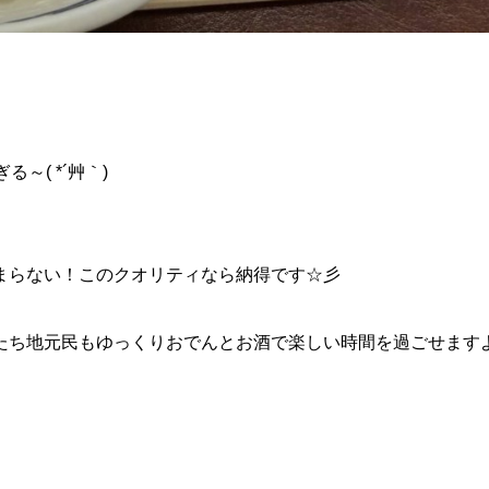
～( *´艸｀)
まらない！このクオリティなら納得です☆彡
たち地元民もゆっくりおでんとお酒で楽しい時間を過ごせます