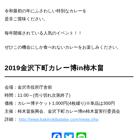
令和最初の年にふさわしい特別なカレーを
是非ご賞味ください。
毎年開催されている人気のイベント！！
ぜひこの機会にしか食べれないカレーをお楽しみください。
2019金沢下町カレー博in柿木畠
会場：金沢市役所庁舎前
時間：11:00～(売り切れ次第終了)
価格：カレー博チケット1,000円(4枚綴り)※単品は300円
主催：柿木畠振興会、金沢下町カレー博in柿木畠実行委員会
詳細：
http://www.kakinokibatake.com/news.php
Facebook
Twitter
Line