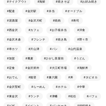
テイクアウト
海鮮
焼きそば
お好み焼き
配達
金沢駅
弁当
オードブル
居酒屋
金沢片町
焼肉
寿司
西金沢
カフェ
お子様弁当
洋食
金沢木倉
フレンチ
焼き鳥
野々市
串カツ
片山津
パン
山代温泉
加賀
蕎麦
ひがし茶屋街
うどん
定食
金沢郊外
大江町市場
海鮮丼
おでん
能登
兼六園
丼
タピオカ
金沢竪町
らーめん
ホテル
中華
東金沢
ランチ
津幡
松任
パフェ
ピザ
イベント
パンケーキ
炉端焼き