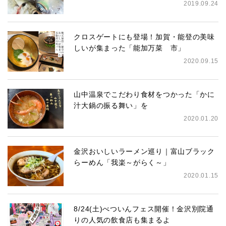
2019.09.24
クロスゲートにも登場！加賀・能登の美味
しいが集まった「能加万菜 市」
2020.09.15
山中温泉でこだわり食材をつかった「かに
汁大鍋の振る舞い」を
2020.01.20
金沢おいしいラーメン巡り｜富山ブラック
らーめん「我楽～がらく～」
2020.01.15
8/24(土)べついんフェス開催！金沢別院通
りの人気の飲食店も集まるよ