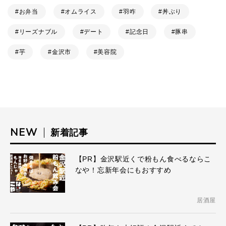
お弁当
オムライス
羽咋
丼ぶり
リーズナブル
デート
記念日
豚串
芋
金沢市
美容院
NEW
新着記事
【PR】金沢駅近くで粉もん食べるならこ
なや！忘新年会にもおすすめ
居酒屋