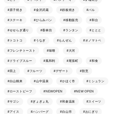
原子焼き
金沢武蔵
鉄板焼き
バル
ステーキ
ひらみパン
移動販売
和台
せせらぎ通り
香林坊
ランタン
ととと
トコトコ
うなぎ
もんぜん
オノマトペ
フレンチトースト
味噌
大河
ドライブスルー
風和利
尾張町
和食
田上
フルーツ
デザート
割烹
白山鶴来
山中温泉
かほく市
ミシュラン
ローストビーフ
NEWOPEN
NEW OPEN
サゴシ
ぎょぎょ丸
和倉温泉
スイーツ
アイス
ハンバーグ
白山市
おにぎり