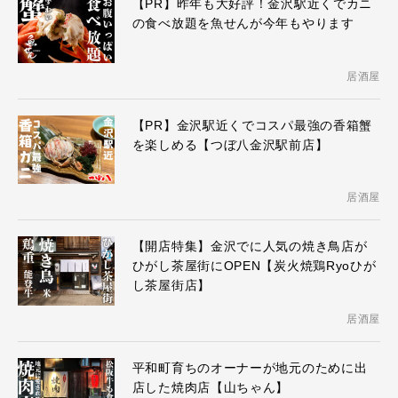
【PR】昨年も大好評！金沢駅近くでカニ
の食べ放題を魚せんが今年もやります
居酒屋
【PR】金沢駅近くでコスパ最強の香箱蟹
を楽しめる【つぼ八金沢駅前店】
居酒屋
【開店特集】金沢でに人気の焼き鳥店が
ひがし茶屋街にOPEN【炭火焼鶏Ryoひが
し茶屋街店】
居酒屋
平和町育ちのオーナーが地元のために出
店した焼肉店【山ちゃん】