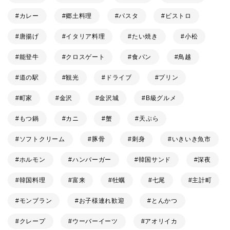
カレー
郷土料理
パスタ
ビストロ
唐揚げ
イタリア料理
たい焼き
小松
能登牛
クロスゲート
食パン
鳥越
道の駅
観光
ドライブ
プリン
町家
金沢
金沢城
B級グルメ
もつ鍋
カニ
蟹
天ぷら
ソフトクリーム
豚骨
刺身
いきいき魚市
ホルモン
ハンバーガー
韓国サンド
深夜
韓国料理
富来
牡蠣
七尾
主計町
モンブラン
お子様連れ歓迎
とんかつ
クレープ
ウーバーイーツ
アオリイカ