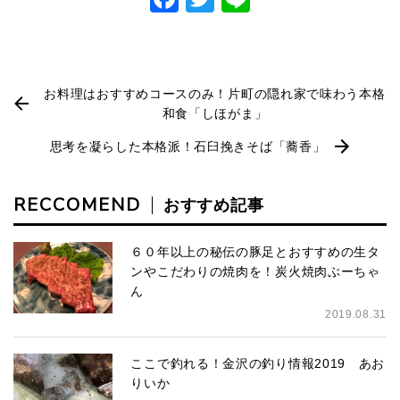
お料理はおすすめコースのみ！片町の隠れ家で味わう本格
和食「しほがま」
思考を凝らした本格派！石臼挽きそば「蕎香」
RECCOMEND
おすすめ記事
６０年以上の秘伝の豚足とおすすめの生タ
ンやこだわりの焼肉を！炭火焼肉ぶーちゃ
ん
2019.08.31
ここで釣れる！金沢の釣り情報2019 あお
りいか