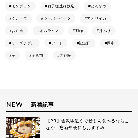
モンブラン
お子様連れ歓迎
とんかつ
クレープ
ウーバーイーツ
アオリイカ
お弁当
オムライス
羽咋
丼ぶり
リーズナブル
デート
記念日
豚串
芋
金沢市
美容院
NEW
新着記事
【PR】金沢駅近くで粉もん食べるならこ
なや！忘新年会にもおすすめ