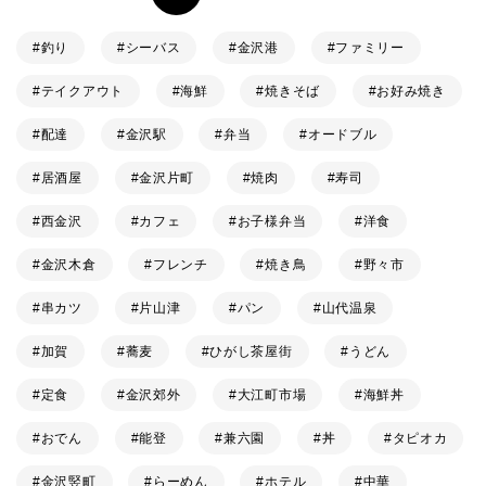
釣り
シーバス
金沢港
ファミリー
テイクアウト
海鮮
焼きそば
お好み焼き
配達
金沢駅
弁当
オードブル
居酒屋
金沢片町
焼肉
寿司
西金沢
カフェ
お子様弁当
洋食
金沢木倉
フレンチ
焼き鳥
野々市
串カツ
片山津
パン
山代温泉
加賀
蕎麦
ひがし茶屋街
うどん
定食
金沢郊外
大江町市場
海鮮丼
おでん
能登
兼六園
丼
タピオカ
金沢竪町
らーめん
ホテル
中華