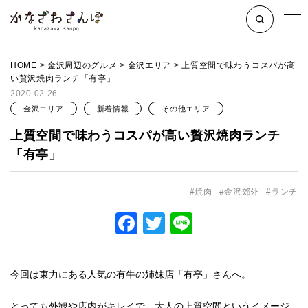
HOME
>
金沢周辺のグルメ
>
金沢エリア
>
上質空間で味わうコスパが高
い贅沢焼肉ランチ「有亭」
2020.02.26
金沢エリア
新着情報
その他エリア
上質空間で味わうコスパが高い贅沢焼肉ランチ
「有亭」
焼肉
金沢郊外
ランチ
Facebook
Twitter
Line
今回は東力にある人気の有牛の姉妹店「有亭」さんへ。
とっても外観や店内がキレイで、大人の上質空間というイメージ