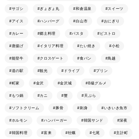
サゴシ
ぎょぎょ丸
和倉温泉
スイーツ
アイス
ハンバーグ
白山市
おにぎり
カレー
郷土料理
パスタ
ビストロ
唐揚げ
イタリア料理
たい焼き
小松
能登牛
クロスゲート
食パン
鳥越
道の駅
観光
ドライブ
プリン
町家
金沢
金沢城
B級グルメ
もつ鍋
カニ
蟹
天ぷら
ソフトクリーム
豚骨
刺身
いきいき魚市
ホルモン
ハンバーガー
韓国サンド
深夜
韓国料理
富来
牡蠣
七尾
主計町