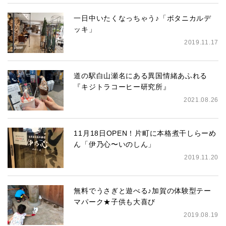
一日中いたくなっちゃう♪「ボタニカルデ
ッキ」
2019.11.17
道の駅白山瀬名にある異国情緒あふれる
『キジトラコーヒー研究所』
2021.08.26
11月18日OPEN！片町に本格煮干しらーめ
ん「伊乃心〜いのしん」
2019.11.20
無料でうさぎと遊べる♪加賀の体験型テー
マパーク★子供も大喜び
2019.08.19