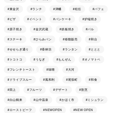
東金沢
ランチ
津幡
松任
パフェ
ピザ
イベント
パンケーキ
炉端焼き
原子焼き
金沢武蔵
鉄板焼き
バル
ステーキ
ひらみパン
移動販売
和台
せせらぎ通り
香林坊
ランタン
ととと
トコトコ
うなぎ
もんぜん
オノマトペ
フレンチトースト
味噌
大河
ドライブスルー
風和利
尾張町
和食
田上
フルーツ
デザート
割烹
白山鶴来
山中温泉
かほく市
ミシュラン
ローストビーフ
NEWOPEN
NEW OPEN