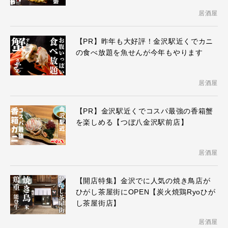
居酒屋
【PR】昨年も大好評！金沢駅近くでカニ
の食べ放題を魚せんが今年もやります
居酒屋
【PR】金沢駅近くでコスパ最強の香箱蟹
を楽しめる【つぼ八金沢駅前店】
居酒屋
【開店特集】金沢でに人気の焼き鳥店が
ひがし茶屋街にOPEN【炭火焼鶏Ryoひが
し茶屋街店】
居酒屋