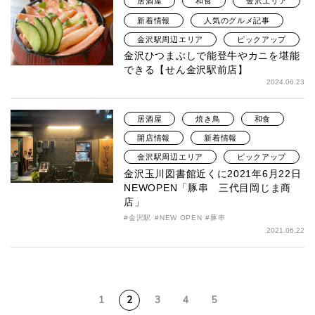
居酒屋
和食
金沢エリア
新着情報
人気のグルメ記事
金沢駅周辺エリア
ピックアップ
金沢ひつまぶしで能登牛やカニを堪能
できる【せん金沢駅前店】
2024.06.23
居酒屋
焼き鳥
和食
開店情報
新着情報
金沢駅周辺エリア
ピックアップ
金沢玉川図書館近くに2021年6月22日
NEWOPEN「豚串 三代目岡じま商
店」
金沢駅
NEW OPEN
豚串
2021.06.22
1
2
3
4
5