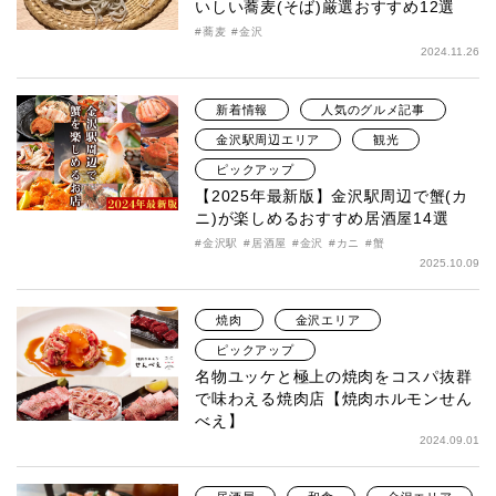
いしい蕎麦(そば)厳選おすすめ12選
蕎麦
金沢
2024.11.26
新着情報
人気のグルメ記事
金沢駅周辺エリア
観光
ピックアップ
【2025年最新版】金沢駅周辺で蟹(カ
ニ)が楽しめるおすすめ居酒屋14選
金沢駅
居酒屋
金沢
カニ
蟹
2025.10.09
焼肉
金沢エリア
ピックアップ
名物ユッケと極上の焼肉をコスパ抜群
で味わえる焼肉店【焼肉ホルモンせん
べえ】
2024.09.01