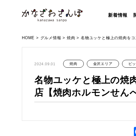
新着情報
HOME
>
グルメ情報
>
焼肉
>
名物ユッケと極上の焼肉をコ
焼肉
金沢エリア
ピ
2024.09.01
名物ユッケと極上の焼
店【焼肉ホルモンせん