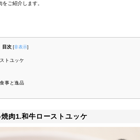
肉をご紹介します。
目次
[
非表示
]
ーストユッケ
お食事と逸品
焼肉1.和牛ローストユッケ