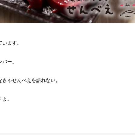
ています。
レバー。
なきゃせんべえを語れない。
すよ。