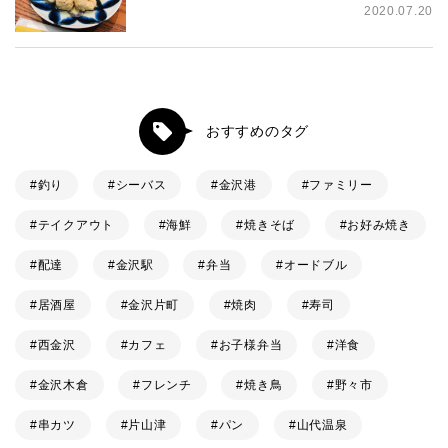
2020.07.20
おすすめのタグ
釣り
シーバス
金沢港
ファミリー
テイクアウト
海鮮
焼きそば
お好み焼き
配達
金沢駅
弁当
オードブル
居酒屋
金沢片町
焼肉
寿司
西金沢
カフェ
お子様弁当
洋食
金沢木倉
フレンチ
焼き鳥
野々市
串カツ
片山津
パン
山代温泉