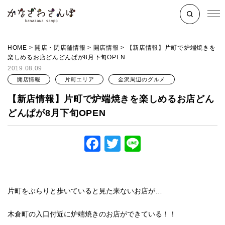
HOME
>
開店・閉店舗情報
>
開店情報
>
【新店情報】片町で炉端焼きを
楽しめるお店どんどんぱが8月下旬OPEN
2019.08.09
開店情報
片町エリア
金沢周辺のグルメ
【新店情報】片町で炉端焼きを楽しめるお店どん
どんぱが8月下旬OPEN
Facebook
Twitter
Line
片町をぶらりと歩いていると見た来ないお店が…
木倉町の入口付近に炉端焼きのお店ができている！！