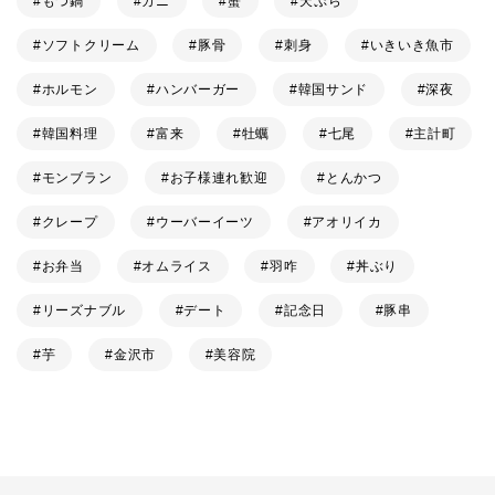
もつ鍋
カニ
蟹
天ぷら
ソフトクリーム
豚骨
刺身
いきいき魚市
ホルモン
ハンバーガー
韓国サンド
深夜
韓国料理
富来
牡蠣
七尾
主計町
モンブラン
お子様連れ歓迎
とんかつ
クレープ
ウーバーイーツ
アオリイカ
お弁当
オムライス
羽咋
丼ぶり
リーズナブル
デート
記念日
豚串
芋
金沢市
美容院