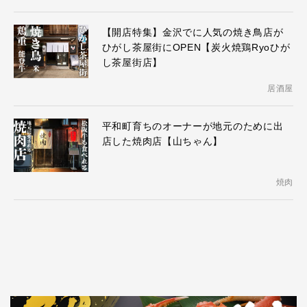
【開店特集】金沢でに人気の焼き鳥店が
ひがし茶屋街にOPEN【炭火焼鶏Ryoひが
し茶屋街店】
居酒屋
平和町育ちのオーナーが地元のために出
店した焼肉店【山ちゃん】
焼肉