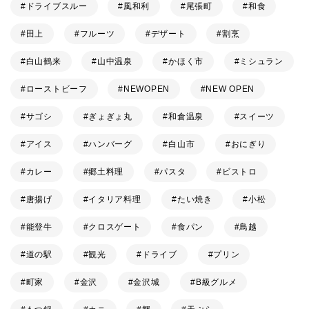
ドライブスルー
風和利
尾張町
和食
田上
フルーツ
デザート
割烹
白山鶴来
山中温泉
かほく市
ミシュラン
ローストビーフ
NEWOPEN
NEW OPEN
サゴシ
ぎょぎょ丸
和倉温泉
スイーツ
アイス
ハンバーグ
白山市
おにぎり
カレー
郷土料理
パスタ
ビストロ
唐揚げ
イタリア料理
たい焼き
小松
能登牛
クロスゲート
食パン
鳥越
道の駅
観光
ドライブ
プリン
町家
金沢
金沢城
B級グルメ