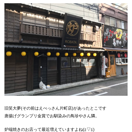
旧笑大夢(その前はえべっさん片町店)があったとこです
唐揚げグランプリ金賞でお馴染みの鳥珍やさん隣。
炉端焼きのお店って最近増えていますよね(≧▽≦)