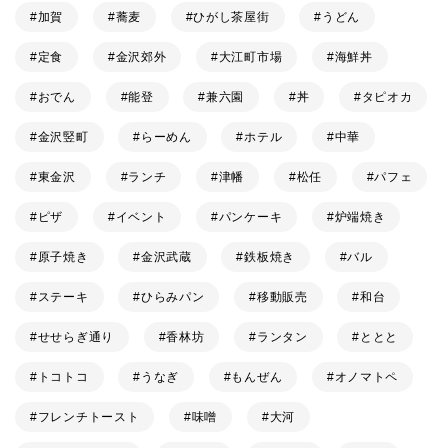
加賀
蕎麦
ひがし茶屋街
うどん
定食
金沢郊外
大江町市場
海鮮丼
おでん
能登
兼六園
丼
タピオカ
金沢竪町
らーめん
ホテル
中華
東金沢
ランチ
津幡
松任
パフェ
ピザ
イベント
パンケーキ
炉端焼き
原子焼き
金沢武蔵
鉄板焼き
バル
ステーキ
ひらみパン
移動販売
和台
せせらぎ通り
香林坊
ランタン
ととと
トコトコ
うなぎ
もんぜん
オノマトペ
フレンチトースト
味噌
大河