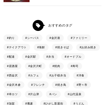
おすすめのタグ
釣り
シーバス
金沢港
ファミリー
テイクアウト
海鮮
焼きそば
お好み焼き
配達
金沢駅
弁当
オードブル
居酒屋
金沢片町
焼肉
寿司
西金沢
カフェ
お子様弁当
洋食
金沢木倉
フレンチ
焼き鳥
野々市
串カツ
片山津
パン
山代温泉
加賀
蕎麦
ひがし茶屋街
うどん