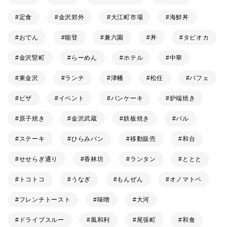
定食
金沢郊外
大江町市場
海鮮丼
おでん
能登
兼六園
丼
タピオカ
金沢竪町
らーめん
ホテル
中華
東金沢
ランチ
津幡
松任
パフェ
ピザ
イベント
パンケーキ
炉端焼き
原子焼き
金沢武蔵
鉄板焼き
バル
ステーキ
ひらみパン
移動販売
和台
せせらぎ通り
香林坊
ランタン
ととと
トコトコ
うなぎ
もんぜん
オノマトペ
フレンチトースト
味噌
大河
ドライブスルー
風和利
尾張町
和食