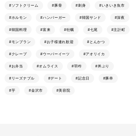
ソフトクリーム
豚骨
刺身
いきいき魚市
ホルモン
ハンバーガー
韓国サンド
深夜
韓国料理
富来
牡蠣
七尾
主計町
モンブラン
お子様連れ歓迎
とんかつ
クレープ
ウーバーイーツ
アオリイカ
お弁当
オムライス
羽咋
丼ぶり
リーズナブル
デート
記念日
豚串
芋
金沢市
美容院