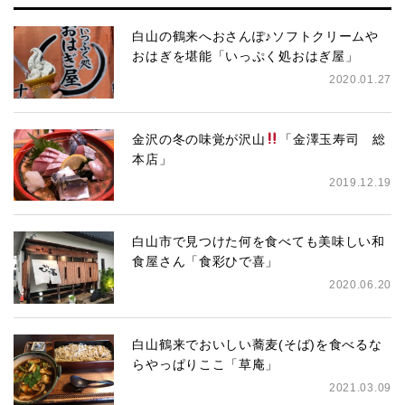
白山の鶴来へおさんぽ♪ソフトクリームや
おはぎを堪能「いっぷく処おはぎ屋」
2020.01.27
金沢の冬の味覚が沢山
「金澤玉寿司 総
本店」
2019.12.19
白山市で見つけた何を食べても美味しい和
食屋さん「食彩ひで喜」
2020.06.20
白山鶴来でおいしい蕎麦(そば)を食べるな
らやっぱりここ「草庵」
2021.03.09