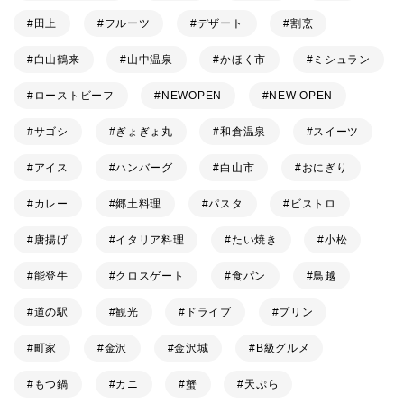
田上
フルーツ
デザート
割烹
白山鶴来
山中温泉
かほく市
ミシュラン
ローストビーフ
NEWOPEN
NEW OPEN
サゴシ
ぎょぎょ丸
和倉温泉
スイーツ
アイス
ハンバーグ
白山市
おにぎり
カレー
郷土料理
パスタ
ビストロ
唐揚げ
イタリア料理
たい焼き
小松
能登牛
クロスゲート
食パン
鳥越
道の駅
観光
ドライブ
プリン
町家
金沢
金沢城
B級グルメ
もつ鍋
カニ
蟹
天ぷら