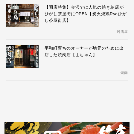
【開店特集】金沢でに人気の焼き鳥店が
ひがし茶屋街にOPEN【炭火焼鶏Ryoひが
し茶屋街店】
居酒屋
平和町育ちのオーナーが地元のために出
店した焼肉店【山ちゃん】
焼肉