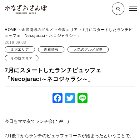
HOME
>
金沢周辺のグルメ
>
金沢エリア
>
7月にスタートしたランチビ
ュッフェ「Necojaraci～ネコジャラシ～」
2019.09.03
金沢エリア
新着情報
人気のグルメ記事
その他エリア
7月にスタートしたランチビュッフェ
「Necojaraci～ネコジャラシ～」
Facebook
Twitter
Line
今日もママ友でランチ会( *´艸｀)
7月後半からランチのビュッフェコースが始まったということで、