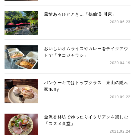
風情あるひととき…「鶴仙渓 川床」
2020.06.23
おいしいオムライスやカレーをテイクアウ
トで「ネコジャラシ」
2020.04.19
パンケーキではトップクラス！東山の隠れ
家fluffy
2019.09.22
金沢香林坊でゆったりイタリアンを楽しむ
「スズメ食堂」
2021.02.24