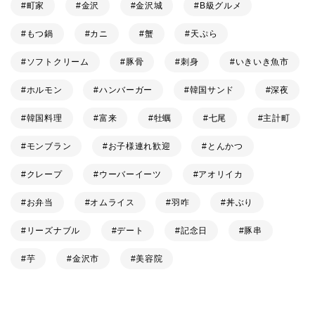
町家
金沢
金沢城
B級グルメ
もつ鍋
カニ
蟹
天ぷら
ソフトクリーム
豚骨
刺身
いきいき魚市
ホルモン
ハンバーガー
韓国サンド
深夜
韓国料理
富来
牡蠣
七尾
主計町
モンブラン
お子様連れ歓迎
とんかつ
クレープ
ウーバーイーツ
アオリイカ
お弁当
オムライス
羽咋
丼ぶり
リーズナブル
デート
記念日
豚串
芋
金沢市
美容院