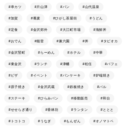
串カツ
片山津
パン
山代温泉
加賀
蕎麦
ひがし茶屋街
うどん
定食
金沢郊外
大江町市場
海鮮丼
おでん
能登
兼六園
丼
タピオカ
金沢竪町
らーめん
ホテル
中華
東金沢
ランチ
津幡
松任
パフェ
ピザ
イベント
パンケーキ
炉端焼き
原子焼き
金沢武蔵
鉄板焼き
バル
ステーキ
ひらみパン
移動販売
和台
せせらぎ通り
香林坊
ランタン
ととと
トコトコ
うなぎ
もんぜん
オノマトペ