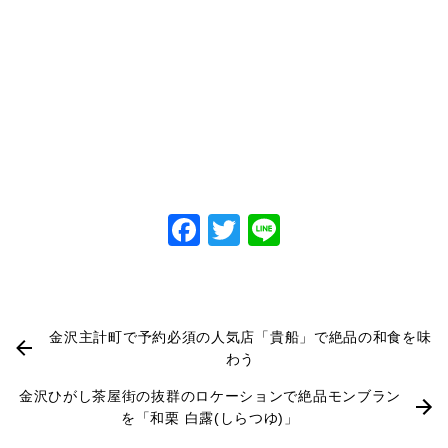
Facebook
Twitter
Line
金沢主計町で予約必須の人気店「貴船」で絶品の和食を味
わう
金沢ひがし茶屋街の抜群のロケーションで絶品モンブラン
を「和栗 白露(しらつゆ)」