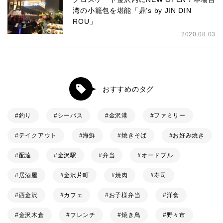
湾の小籠包を堪能「鼎’s by JIN DIN
ROU」
2020.08.03
おすすめのタグ
釣り
シーバス
金沢港
ファミリー
テイクアウト
海鮮
焼きそば
お好み焼き
配達
金沢駅
弁当
オードブル
居酒屋
金沢片町
焼肉
寿司
西金沢
カフェ
お子様弁当
洋食
金沢木倉
フレンチ
焼き鳥
野々市