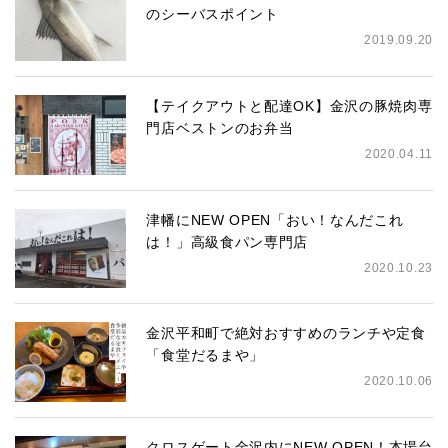
のシーバスポイント
2019.09.20
【テイクアウトと配達OK】金沢の豚焼肉専
門店ベストンのお弁当
2020.04.11
津幡にNEW OPEN「おい！なんだこれ
は！」高級食パン専門店
2020.10.23
金沢平和町で絶対おすすめのランチや定食
「食堂だるまや」
2020.10.06
クロスゲート金沢内にNEW OPEN！本場台