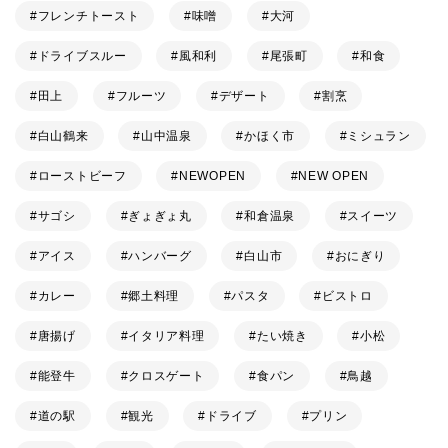
フレンチトースト
味噌
大河
ドライブスルー
風和利
尾張町
和食
田上
フルーツ
デザート
割烹
白山鶴来
山中温泉
かほく市
ミシュラン
ローストビーフ
NEWOPEN
NEW OPEN
サゴシ
ぎょぎょ丸
和倉温泉
スイーツ
アイス
ハンバーグ
白山市
おにぎり
カレー
郷土料理
パスタ
ビストロ
唐揚げ
イタリア料理
たい焼き
小松
能登牛
クロスゲート
食パン
鳥越
道の駅
観光
ドライブ
プリン