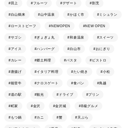
田上
フルーツ
デザート
割烹
白山鶴来
山中温泉
かほく市
ミシュラン
ローストビーフ
NEWOPEN
NEW OPEN
サゴシ
ぎょぎょ丸
和倉温泉
スイーツ
アイス
ハンバーグ
白山市
おにぎり
カレー
郷土料理
パスタ
ビストロ
唐揚げ
イタリア料理
たい焼き
小松
能登牛
クロスゲート
食パン
鳥越
道の駅
観光
ドライブ
プリン
町家
金沢
金沢城
B級グルメ
もつ鍋
カニ
蟹
天ぷら