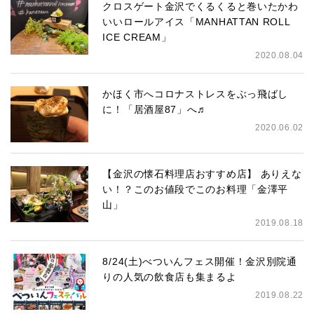
クロスゲート金沢でくるくると巻いたかわ
いいロールアイス「MANHATTAN ROLL
ICE CREAM」
2020.08.04
かほく市へコロナストレスをぶっ飛ばし
に！「居酒屋87」へ♬
2020.06.02
【金沢の懐石料理店おすすめ店】 ありえな
い！？このお値段でこのお料理「金澤平
山」
2019.08.18
8/24(土)べついんフェス開催！金沢別院通
りの人気の飲食店も集まるよ
2019.08.22