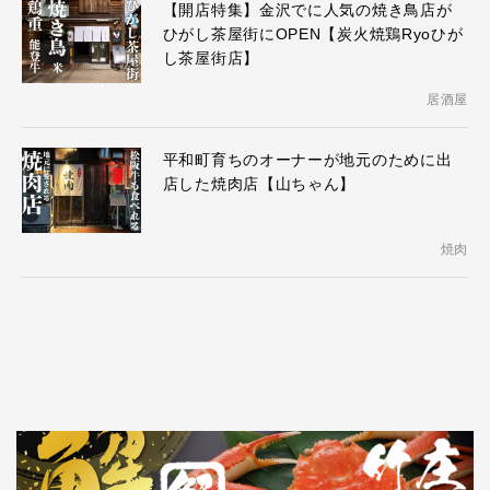
【開店特集】金沢でに人気の焼き鳥店が
ひがし茶屋街にOPEN【炭火焼鶏Ryoひが
し茶屋街店】
居酒屋
平和町育ちのオーナーが地元のために出
店した焼肉店【山ちゃん】
焼肉