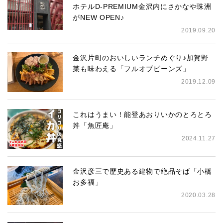
ホテルD-PREMIUM金沢内にさかなや珠洲
がNEW OPEN♪
2019.09.20
金沢片町のおいしいランチめぐり♪加賀野
菜も味わえる「フルオブビーンズ」
2019.12.09
これはうまい！能登あおりいかのとろとろ
丼「魚匠庵」
2024.11.27
金沢彦三で歴史ある建物で絶品そば「小橋
お多福」
2020.03.28