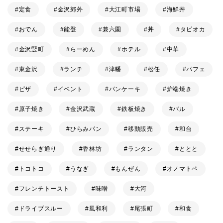
定食
金沢郊外
大江町市場
海鮮丼
おでん
能登
兼六園
丼
タピオカ
金沢竪町
らーめん
ホテル
中華
東金沢
ランチ
津幡
松任
パフェ
ピザ
イベント
パンケーキ
炉端焼き
原子焼き
金沢武蔵
鉄板焼き
バル
ステーキ
ひらみパン
移動販売
和台
せせらぎ通り
香林坊
ランタン
ととと
トコトコ
うなぎ
もんぜん
オノマトペ
フレンチトースト
味噌
大河
ドライブスルー
風和利
尾張町
和食