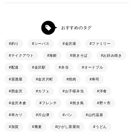
おすすめのタグ
釣り
シーバス
金沢港
ファミリー
テイクアウト
海鮮
焼きそば
お好み焼き
配達
金沢駅
弁当
オードブル
居酒屋
金沢片町
焼肉
寿司
西金沢
カフェ
お子様弁当
洋食
金沢木倉
フレンチ
焼き鳥
野々市
串カツ
片山津
パン
山代温泉
加賀
蕎麦
ひがし茶屋街
うどん