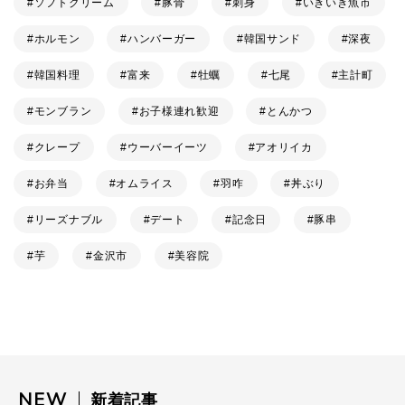
ソフトクリーム
豚骨
刺身
いきいき魚市
ホルモン
ハンバーガー
韓国サンド
深夜
韓国料理
富来
牡蠣
七尾
主計町
モンブラン
お子様連れ歓迎
とんかつ
クレープ
ウーバーイーツ
アオリイカ
お弁当
オムライス
羽咋
丼ぶり
リーズナブル
デート
記念日
豚串
芋
金沢市
美容院
NEW
新着記事