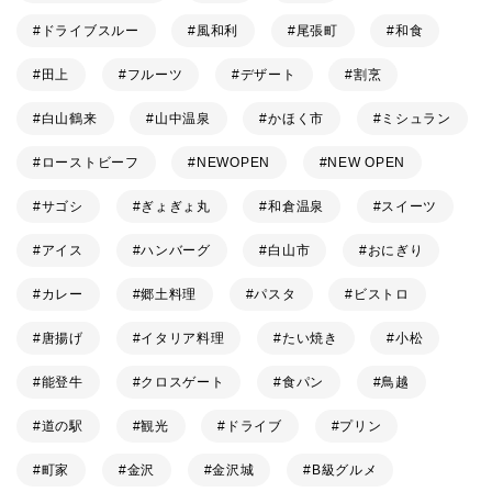
ドライブスルー
風和利
尾張町
和食
田上
フルーツ
デザート
割烹
白山鶴来
山中温泉
かほく市
ミシュラン
ローストビーフ
NEWOPEN
NEW OPEN
サゴシ
ぎょぎょ丸
和倉温泉
スイーツ
アイス
ハンバーグ
白山市
おにぎり
カレー
郷土料理
パスタ
ビストロ
唐揚げ
イタリア料理
たい焼き
小松
能登牛
クロスゲート
食パン
鳥越
道の駅
観光
ドライブ
プリン
町家
金沢
金沢城
B級グルメ