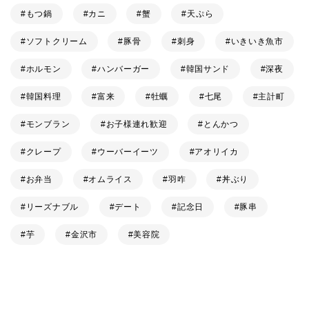
もつ鍋
カニ
蟹
天ぷら
ソフトクリーム
豚骨
刺身
いきいき魚市
ホルモン
ハンバーガー
韓国サンド
深夜
韓国料理
富来
牡蠣
七尾
主計町
モンブラン
お子様連れ歓迎
とんかつ
クレープ
ウーバーイーツ
アオリイカ
お弁当
オムライス
羽咋
丼ぶり
リーズナブル
デート
記念日
豚串
芋
金沢市
美容院