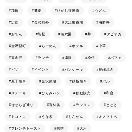
加賀
蕎麦
ひがし茶屋街
うどん
定食
金沢郊外
大江町市場
海鮮丼
おでん
能登
兼六園
丼
タピオカ
金沢竪町
らーめん
ホテル
中華
東金沢
ランチ
津幡
松任
パフェ
ピザ
イベント
パンケーキ
炉端焼き
原子焼き
金沢武蔵
鉄板焼き
バル
ステーキ
ひらみパン
移動販売
和台
せせらぎ通り
香林坊
ランタン
ととと
トコトコ
うなぎ
もんぜん
オノマトペ
フレンチトースト
味噌
大河