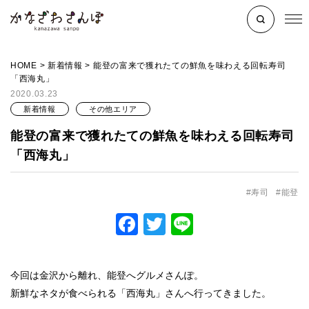
HOME
>
新着情報
>
能登の富来で獲れたての鮮魚を味わえる回転寿司
「西海丸」
2020.03.23
新着情報
その他エリア
能登の富来で獲れたての鮮魚を味わえる回転寿司
「西海丸」
寿司
能登
Facebook
Twitter
Line
今回は金沢から離れ、能登へグルメさんぽ。
新鮮なネタが食べられる「西海丸」さんへ行ってきました。