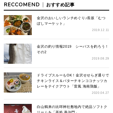
RECCOMEND
おすすめ記事
金沢のおいしいランチめぐり♪長坂「むつ
ぼしマーケット」
2019.12.11
金沢の釣り情報2019 シーバスを釣ろう！
その2
2019.08.29
ドライブスルーもOK！金沢せせらぎ通りで
チキンライス＆バターチキンココナッツカ
レーをテイクアウト「雷風 海南鶏飯」
2020.04.27
白山鶴来の比咩神社敷地内で絶品ソフトク
リームを「茶処 善与門」