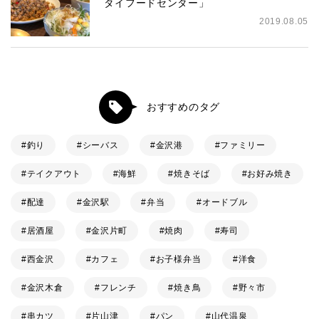
タイフードセンター」
2019.08.05
おすすめのタグ
釣り
シーバス
金沢港
ファミリー
テイクアウト
海鮮
焼きそば
お好み焼き
配達
金沢駅
弁当
オードブル
居酒屋
金沢片町
焼肉
寿司
西金沢
カフェ
お子様弁当
洋食
金沢木倉
フレンチ
焼き鳥
野々市
串カツ
片山津
パン
山代温泉